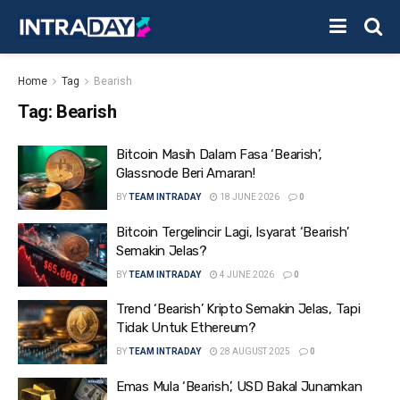
Home
Tag
Bearish
Tag:
Bearish
Bitcoin Masih Dalam Fasa ‘Bearish’,
Glassnode Beri Amaran!
BY
TEAM INTRADAY
18 JUNE 2026
0
Bitcoin Tergelincir Lagi, Isyarat ‘Bearish’
Semakin Jelas?
BY
TEAM INTRADAY
4 JUNE 2026
0
Trend ‘Bearish’ Kripto Semakin Jelas, Tapi
Tidak Untuk Ethereum?
BY
TEAM INTRADAY
28 AUGUST 2025
0
Emas Mula ‘Bearish’, USD Bakal Junamkan