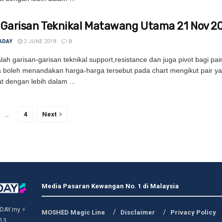
 Garisan Teknikal Matawang Utama 21 Nov 2
ADAY
2 JUNE 2018
0
ah garisan-garisan teknikal support,resistance dan juga pivot bagi pa
 boleh menandakan harga-harga tersebut pada chart mengikut pair y
t dengan lebih dalam ...
…
4
Next
Media Pasaran Kewangan No. 1 di Malaysia
DAY.my ⚡
MOSHED Magic Line
Disclaimer
Privacy Policy
13.