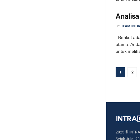
Analisa
BY
TEAM INTR
Berikut adal
utama. Anda
untuk meliha
1
2
2025 © INTRA
Sejak Julai 20