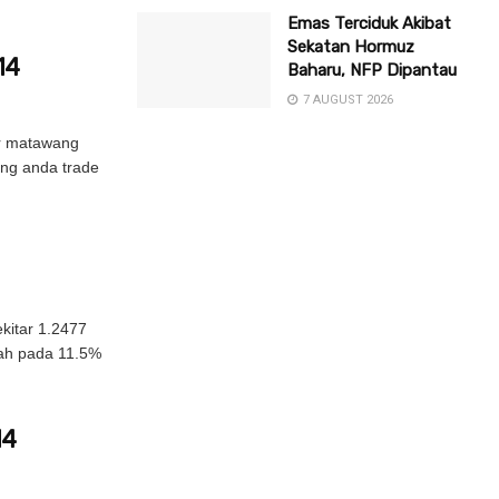
Emas Terciduk Akibat
Sekatan Hormuz
14
Baharu, NFP Dipantau
7 AUGUST 2026
ir matawang
ang anda trade
kitar 1.2477
bah pada 11.5%
14