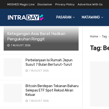
MOSHED Magic Line
Disclaimer
Privacy Policy
Advertise With Us
LATEST
TRENDING
Filter
PASARAN
MATAWANG
Ketegangan Asia Barat Hadkan
Home
Tag
Pengukuhan Ringgit
7 AUGUST 2026
Tag:
Be
Perbelanjaan Isi Rumah Jepun
Susut 7 Bulan Berturut-Turut
7 AUGUST 2026
Bitcoin Berdepan Tekanan Baharu
Selepas ETF Spot Rekod Aliran
Keluar
7 AUGUST 2026