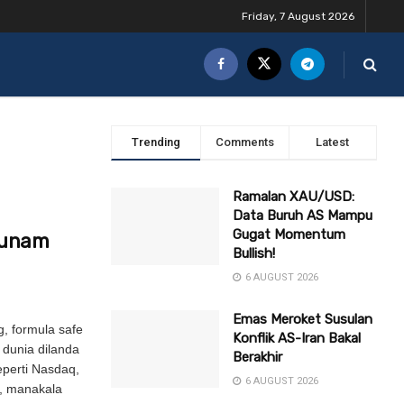
Friday, 7 August 2026
Trending
Comments
Latest
Ramalan XAU/USD:
Data Buruh AS Mampu
Gugat Momentum
Junam
Bullish!
6 AUGUST 2026
Emas Meroket Susulan
g, formula safe
Konflik AS-Iran Bakal
 dunia dilanda
Berakhir
eperti Nasdaq,
6 AUGUST 2026
, manakala