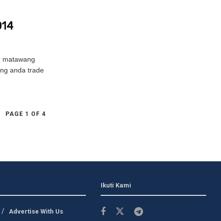
014
ir matawang
ang anda trade
PAGE 1 OF 4
Ikuti Kami
Advertise With Us