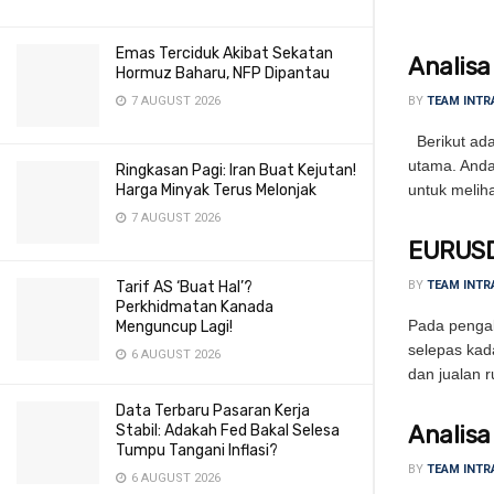
Emas Terciduk Akibat Sekatan
Analisa
Hormuz Baharu, NFP Dipantau
7 AUGUST 2026
BY
TEAM INTR
Berikut adal
utama. Anda
Ringkasan Pagi: Iran Buat Kejutan!
Harga Minyak Terus Melonjak
untuk meliha
7 AUGUST 2026
EURUSD 
Tarif AS ‘Buat Hal’?
BY
TEAM INTR
Perkhidmatan Kanada
Pada pengak
Menguncup Lagi!
selepas kad
6 AUGUST 2026
dan jualan r
Data Terbaru Pasaran Kerja
Analisa
Stabil: Adakah Fed Bakal Selesa
Tumpu Tangani Inflasi?
BY
TEAM INTR
6 AUGUST 2026