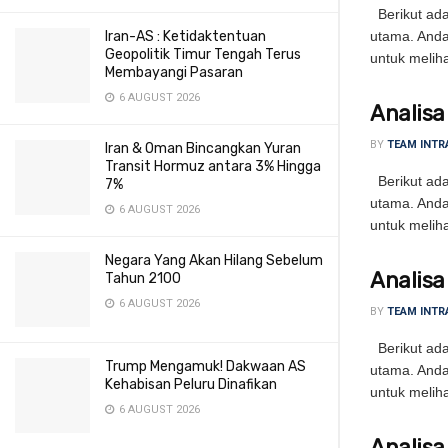
Berikut adal
Iran-AS : Ketidaktentuan
utama. Anda
Geopolitik Timur Tengah Terus
untuk meliha
Membayangi Pasaran
6 AUGUST 2026
Analisa
BY
TEAM INTR
Iran & Oman Bincangkan Yuran
Transit Hormuz antara 3% Hingga
Berikut adal
7%
utama. Anda
6 AUGUST 2026
untuk meliha
Negara Yang Akan Hilang Sebelum
Analisa
Tahun 2100
6 AUGUST 2026
BY
TEAM INTR
Berikut adal
Trump Mengamuk! Dakwaan AS
utama. Anda
Kehabisan Peluru Dinafikan
untuk meliha
6 AUGUST 2026
Analisa