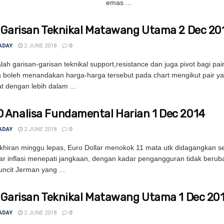
emas ...
 Garisan Teknikal Matawang Utama 2 Dec 20
ADAY
2 JUNE 2018
0
ah garisan-garisan teknikal support,resistance dan juga pivot bagi pa
 boleh menandakan harga-harga tersebut pada chart mengikut pair y
t dengan lebih dalam ...
Analisa Fundamental Harian 1 Dec 2014
ADAY
2 JUNE 2018
0
hiran minggu lepas, Euro Dollar menokok 11 mata utk didagangkan se
ar inflasi menepati jangkaan, dengan kadar pengangguran tidak beru
uncit Jerman yang ...
 Garisan Teknikal Matawang Utama 1 Dec 20
ADAY
2 JUNE 2018
0