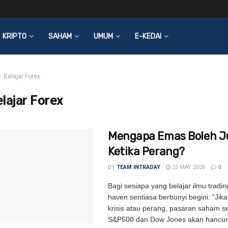
KRIPTO
SAHAM
UMUM
E-KEDAI
Belajar Forex
lajar Forex
Mengapa Emas Boleh 
Ketika Perang?
BY
TEAM INTRADAY
25 MAY 2026
0
Bagi sesiapa yang belajar ilmu tradin
haven sentiasa berbunyi begini: "Jika
krisis atau perang, pasaran saham s
S&P500 dan Dow Jones akan hancur