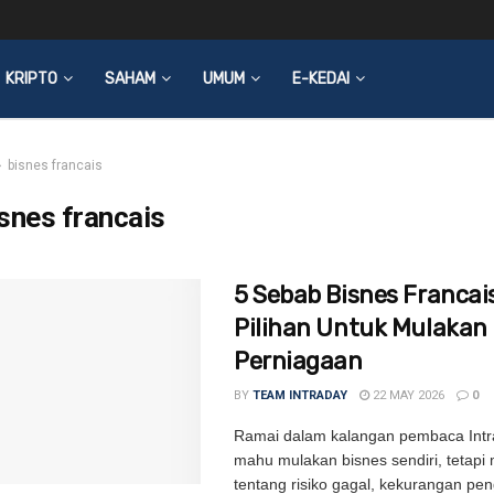
KRIPTO
SAHAM
UMUM
E-KEDAI
bisnes francais
snes francais
5 Sebab Bisnes Francai
Pilihan Untuk Mulakan
Perniagaan
BY
TEAM INTRADAY
22 MAY 2026
0
Ramai dalam kalangan pembaca Int
mahu mulakan bisnes sendiri, tetapi
tentang risiko gagal, kekurangan p