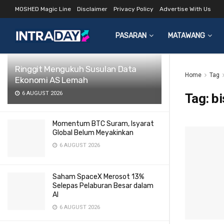
MOSHED Magic Line
Disclaimer
Privacy Policy
Advertise With Us
LATEST
TRENDING
Filter
PASARAN
MATAWANG
Ringgit Mengukuh Susulan Data
Home
Tag
Ekonomi AS Lemah
6 AUGUST 2026
Tag:
bi
Momentum BTC Suram, Isyarat
Global Belum Meyakinkan
6 AUGUST 2026
Saham SpaceX Merosot 13%
Selepas Pelaburan Besar dalam
AI
6 AUGUST 2026