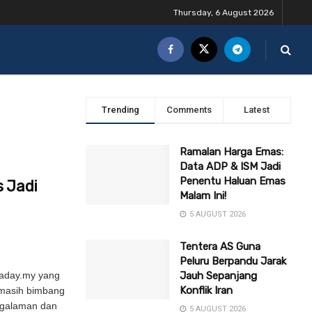
Thursday, 6 August 2026
Trending
Comments
Latest
Ramalan Harga Emas:
Data ADP & ISM Jadi
Penentu Haluan Emas
s Jadi
Malam Ini!
5 AUGUST 2026
Tentera AS Guna
Peluru Berpandu Jarak
raday.my yang
Jauh Sepanjang
Konflik Iran
 masih bimbang
engalaman dan
5 AUGUST 2026