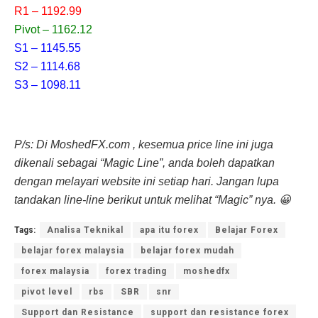
R1 – 1192.99
Pivot – 1162.12
S1 – 1145.55
S2 – 1114.68
S3 – 1098.11
P/s: Di MoshedFX.com , kesemua price line ini juga
dikenali sebagai “Magic Line”, anda boleh dapatkan
dengan melayari website ini setiap hari. Jangan lupa
tandakan line-line berikut untuk melihat “Magic” nya. 😀
Tags:
Analisa Teknikal
apa itu forex
Belajar Forex
belajar forex malaysia
belajar forex mudah
forex malaysia
forex trading
moshedfx
pivot level
rbs
SBR
snr
Support dan Resistance
support dan resistance forex