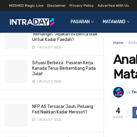
Utama 31 Oct 2014
MOSHED Magic Line
Disclaimer
Privacy Policy
Advertise With Us
LATEST
TRENDING
Filter
2 JUNE 2018
PASARAN
MATAWANG
Pasaran Buruh AS Makin
‘Mendingin’: Adakah Ini Berita Baik
Untuk Kadar Faedah?
Home
Artik
7 AUGUST 2026
Anal
Situasi Berbeza : Pasaran Kerja
Kanada Terus Berkembang Pada
Mat
Julai!
7 AUGUST 2026
by
Te
NFP AS Tersasar Jauh, Peluang
4
Fed Naikkan Kadar Merosot?
VIEWS
7 AUGUST 2026