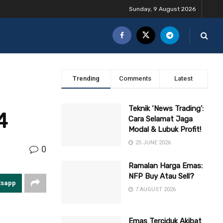
Sunday, 9 August 2026
Trending
Comments
Latest
Teknik ‘News Trading’:
4
Cara Selamat Jaga
Modal & Lubuk Profit!
25 JUNE 2026
0
Ramalan Harga Emas:
NFP Buy Atau Sell?
tsapp
7 AUGUST 2026
Emas Terciduk Akibat