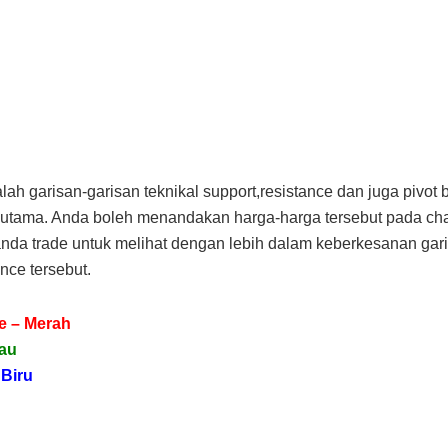
lah garisan-garisan teknikal support,resistance dan juga pivot b
tama. Anda boleh menandakan harga-harga tersebut pada cha
anda trade untuk melihat dengan lebih dalam keberkesanan gar
nce tersebut.
e – Merah
jau
 Biru