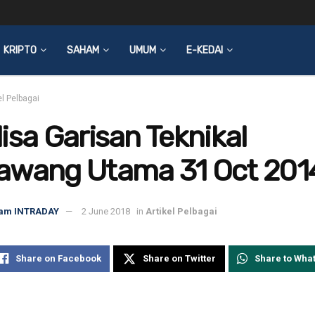
KRIPTO
SAHAM
UMUM
E-KEDAI
el Pelbagai
isa Garisan Teknikal
awang Utama 31 Oct 201
am INTRADAY
2 June 2018
in
Artikel Pelbagai
Share on Facebook
Share on Twitter
Share to Wha