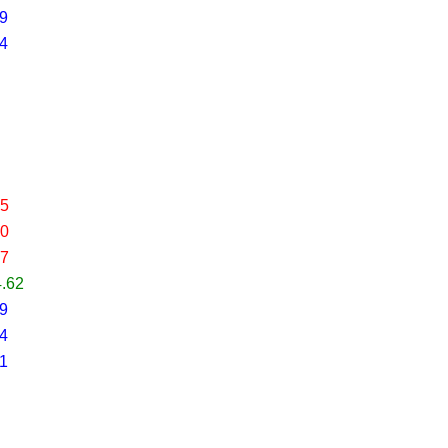
59
14
45
80
27
4.62
09
44
91