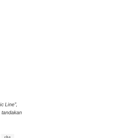
c Line”,
a tandakan
rbs