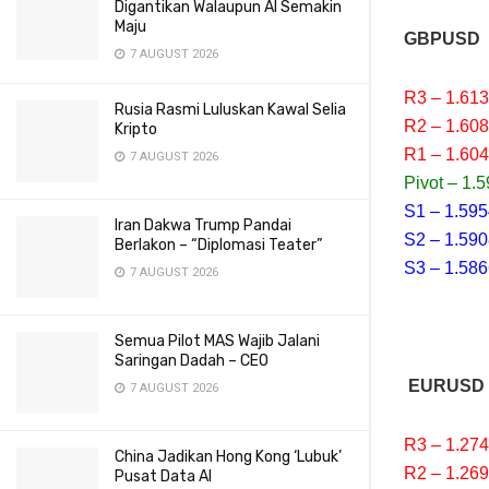
Digantikan Walaupun AI Semakin
Maju
GBPUSD
7 AUGUST 2026
R3 – 1.61
Rusia Rasmi Luluskan Kawal Selia
R2 – 1.60
Kripto
R1 – 1.60
7 AUGUST 2026
Pivot – 1.
S1 – 1.59
Iran Dakwa Trump Pandai
S2 – 1.59
Berlakon – “Diplomasi Teater”
S3 – 1.58
7 AUGUST 2026
Semua Pilot MAS Wajib Jalani
Saringan Dadah – CEO
EURUSD
7 AUGUST 2026
R3 – 1.27
China Jadikan Hong Kong ‘Lubuk’
R2 – 1.26
Pusat Data AI