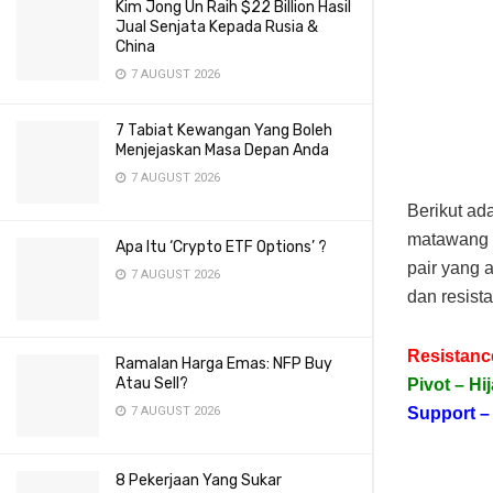
Kim Jong Un Raih $22 Billion Hasil
Jual Senjata Kepada Rusia &
China
7 AUGUST 2026
7 Tabiat Kewangan Yang Boleh
Menjejaskan Masa Depan Anda
7 AUGUST 2026
Berikut ada
matawang u
Apa Itu ‘Crypto ETF Options’ ?
pair yang 
7 AUGUST 2026
dan resista
Resistanc
Ramalan Harga Emas: NFP Buy
Atau Sell?
Pivot – Hi
Support –
7 AUGUST 2026
8 Pekerjaan Yang Sukar