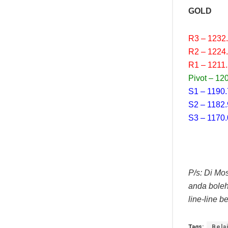
GOLD
R3 – 1232
R2 – 1224
R1 – 1211
Pivot – 12
S1 – 1190
S2 – 1182
S3 – 1170
P/s: Di Mo
anda boleh
line-line b
Tags:
Bela