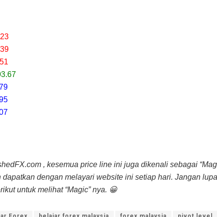
.23
.39
.51
03.67
.79
.95
.07
shedFX.com , kesemua price line ini juga dikenali sebagai “Magi
 dapatkan dengan melayari website ini setiap hari. Jangan lup
erikut untuk melihat “Magic” nya. 😀
jar Forex
belajar forex malaysia
forex malaysia
pivot level