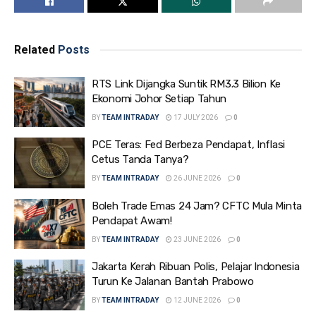
Related
Posts
RTS Link Dijangka Suntik RM3.3 Bilion Ke
Ekonomi Johor Setiap Tahun
BY
TEAM INTRADAY
17 JULY 2026
0
PCE Teras: Fed Berbeza Pendapat, Inflasi
Cetus Tanda Tanya?
BY
TEAM INTRADAY
26 JUNE 2026
0
Boleh Trade Emas 24 Jam? CFTC Mula Minta
Pendapat Awam!
BY
TEAM INTRADAY
23 JUNE 2026
0
Jakarta Kerah Ribuan Polis, Pelajar Indonesia
Turun Ke Jalanan Bantah Prabowo
BY
TEAM INTRADAY
12 JUNE 2026
0