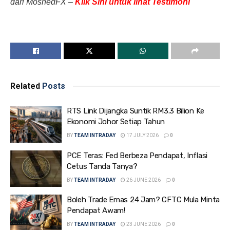
dari MoshedFX –
Klik Sini untuk lihat Testimoni
Related
Posts
RTS Link Dijangka Suntik RM3.3 Bilion Ke
Ekonomi Johor Setiap Tahun
BY
TEAM INTRADAY
17 JULY 2026
0
PCE Teras: Fed Berbeza Pendapat, Inflasi
Cetus Tanda Tanya?
BY
TEAM INTRADAY
26 JUNE 2026
0
Boleh Trade Emas 24 Jam? CFTC Mula Minta
Pendapat Awam!
BY
TEAM INTRADAY
23 JUNE 2026
0