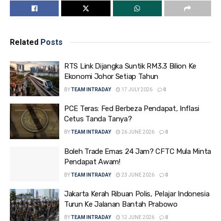
Related
Posts
RTS Link Dijangka Suntik RM3.3 Bilion Ke
Ekonomi Johor Setiap Tahun
BY
TEAM INTRADAY
17 JULY 2026
0
PCE Teras: Fed Berbeza Pendapat, Inflasi
Cetus Tanda Tanya?
BY
TEAM INTRADAY
26 JUNE 2026
0
Boleh Trade Emas 24 Jam? CFTC Mula Minta
Pendapat Awam!
BY
TEAM INTRADAY
23 JUNE 2026
0
Jakarta Kerah Ribuan Polis, Pelajar Indonesia
Turun Ke Jalanan Bantah Prabowo
BY
TEAM INTRADAY
12 JUNE 2026
0