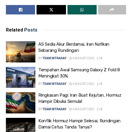
Related
Posts
AS Sedia Akur Berdamai, Iran Nafikan
Sebarang Rundingan
BY
TEAM INTRADAY
6 AUGUST 2026
0
Tempahan Awal Samsung Galaxy Z Fold 8
Meningkat 30%
BY
TEAM INTRADAY
6 AUGUST 2026
0
Ringkasan Pagi: Iran Buat Kejutan, Hormuz
Hampir Dibuka Semula!
BY
TEAM INTRADAY
6 AUGUST 2026
0
Konflik Hormuz Hampir Selesai, Rundingan
Damai Cetus Tanda Tanya?