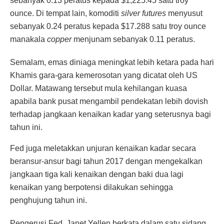
sebanyak 0.13 peratus kepada $1,225.45 satu troy
ounce. Di tempat lain, komoditi
silver futures
menyusut
sebanyak 0.24 peratus kepada $17.288 satu troy ounce
manakala
copper
menjunam sebanyak 0.11 peratus.
Semalam, emas diniaga meningkat lebih ketara pada hari
Khamis gara-gara kemerosotan yang dicatat oleh US
Dollar. Matawang tersebut mula kehilangan kuasa
apabila bank pusat mengambil pendekatan lebih dovish
terhadap jangkaan kenaikan kadar yang seterusnya bagi
tahun ini.
Fed juga meletakkan unjuran kenaikan kadar secara
beransur-ansur bagi tahun 2017 dengan mengekalkan
jangkaan tiga kali kenaikan dengan baki dua lagi
kenaikan yang berpotensi dilakukan sehingga
penghujung tahun ini.
Pengerusi Fed, Janet Yellen berkata dalam satu sidang