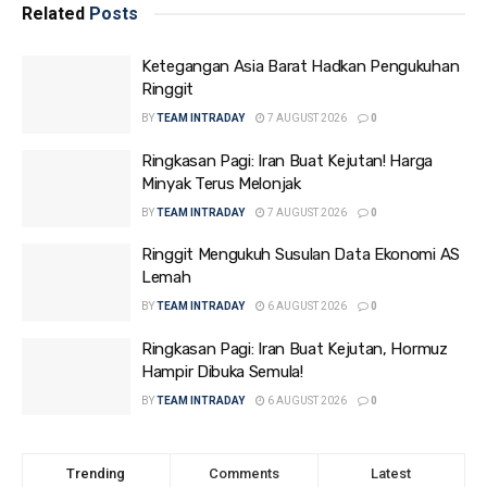
Related
Posts
Ketegangan Asia Barat Hadkan Pengukuhan
Ringgit
BY
TEAM INTRADAY
7 AUGUST 2026
0
Ringkasan Pagi: Iran Buat Kejutan! Harga
Minyak Terus Melonjak
BY
TEAM INTRADAY
7 AUGUST 2026
0
Ringgit Mengukuh Susulan Data Ekonomi AS
Lemah
BY
TEAM INTRADAY
6 AUGUST 2026
0
Ringkasan Pagi: Iran Buat Kejutan, Hormuz
Hampir Dibuka Semula!
BY
TEAM INTRADAY
6 AUGUST 2026
0
Trending
Comments
Latest