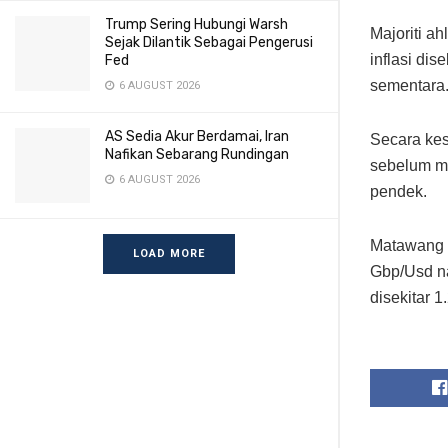
Trump Sering Hubungi Warsh
Majoriti ah
Sejak Dilantik Sebagai Pengerusi
inflasi di
Fed
sementara
6 AUGUST 2026
AS Sedia Akur Berdamai, Iran
Secara kes
Nafikan Sebarang Rundingan
sebelum me
6 AUGUST 2026
pendek.
Matawang G
LOAD MORE
Gbp/Usd na
disekitar 1