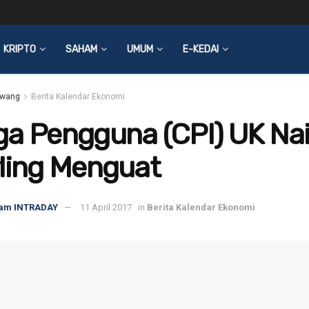
KRIPTO
SAHAM
UMUM
E-KEDAI
wang
Berita Kalendar Ekonomi
a Pengguna (CPI) UK Nai
ling Menguat
am INTRADAY
11 April 2017
in
Berita Kalendar Ekonomi