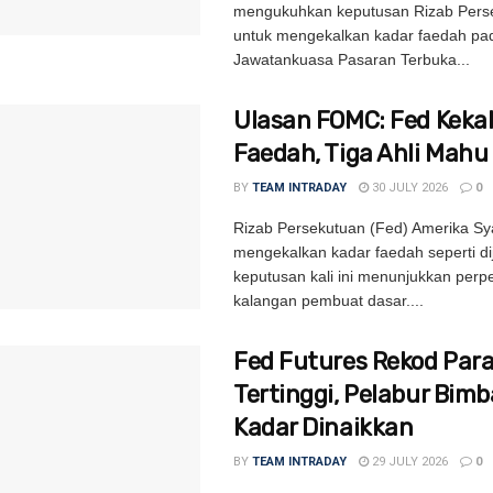
mengukuhkan keputusan Rizab Pers
untuk mengekalkan kadar faedah pa
Jawatankuasa Pasaran Terbuka...
Ulasan FOMC: Fed Kekal
Faedah, Tiga Ahli Mahu
BY
TEAM INTRADAY
30 JULY 2026
0
Rizab Persekutuan (Fed) Amerika Sya
mengekalkan kadar faedah seperti d
keputusan kali ini menunjukkan per
kalangan pembuat dasar....
Fed Futures Rekod Par
Tertinggi, Pelabur Bim
Kadar Dinaikkan
BY
TEAM INTRADAY
29 JULY 2026
0