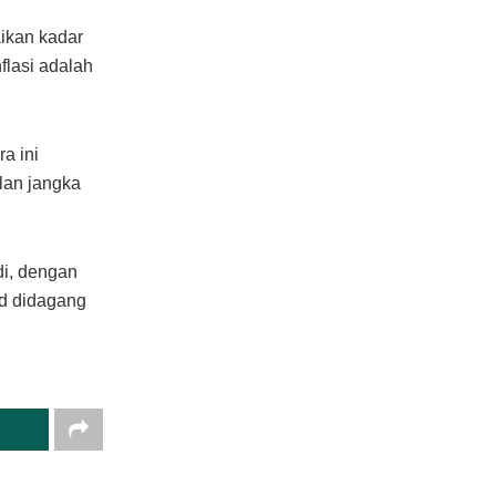
aikan kadar
flasi adalah
a ini
lan jangka
di, dengan
sd didagang