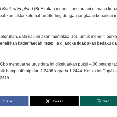
li
Bank of England
(BoE) akan meneliti perkara ini di mana ken
sebabkan faktor kelemahan Sterling dengan jangkaan kenaikan in
.
eluruhan, data kali ini akan memaksa BoE untuk meneliti perkar
naikkan kadar faedah, tetapi ia dijangka tidak akan berlaku da
bp menguat sejurus data ini dikeluarkan pukul 4.30 petang ta
ik hampir 40 pip dari 1.2406 kepada 1.2444. Ketika ini Gbp/U
.2415.
Share
Tweet
Send