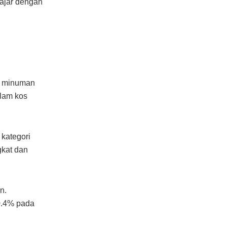
jajar dengan
n minuman
alam kos
 kategori
gkat dan
n.
0.4% pada