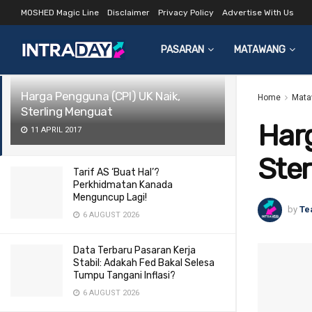
MOSHED Magic Line
Disclaimer
Privacy Policy
Advertise With Us
LATEST
TRENDING
Filter
PASARAN
MATAWANG
Harga Pengguna (CPI) UK Naik,
Home
Mata
Sterling Menguat
Harg
11 APRIL 2017
Ster
Tarif AS ‘Buat Hal’?
Perkhidmatan Kanada
Menguncup Lagi!
by
Te
6 AUGUST 2026
Data Terbaru Pasaran Kerja
Stabil: Adakah Fed Bakal Selesa
Tumpu Tangani Inflasi?
6 AUGUST 2026