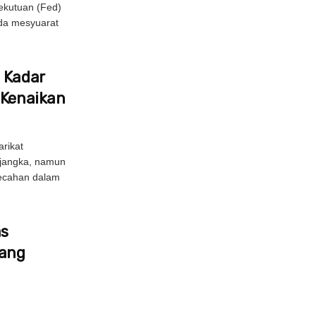
ekutuan (Fed)
da mesyuarat
 Kadar
 Kenaikan
rikat
ijangka, namun
pecahan dalam
as
bang