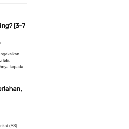
ng? (3-7
0
engekalkan
 lalu,
uhnya kepada
erlahan,
ikat (AS)