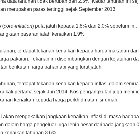
na data tahunan tidak berubah dari 2.3%. Kadar tahunan ini se
an merupakan paras tertinggi sejak September 2013.
 (
core-inflation
) pula jatuh kepada 1.8% dari 2.0% sebelum ini,
angkaan pasaran ialah kenaikan 1.9%.
bulanan, terdapat tekanan kenaikan kepada harga makanan da
arga pakaian. Tekanan ini diseimbangkan dengan kejatuhan d
an berikutan harga bahan api yang turut jatuh.
tahunan, terdapat tekanan kenaikan kepada inflasi dalam semua
ku kali pertama sejak Jun 2014. Kos pengangkutan juga menin
ekanan kenaikan kepada harga perkhidmatan isirumah.
ini akan mengekalkan jangkaan kenaikan inflasi di masa hadapa
n dalam harga pengeluar juga lebih besar daripada jangkaan 
n kenaikan tahunan 3.6%.