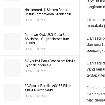
0.3% di ma
jangkaan d
Mastercard Uji Sistem Baharu
Untuk Pembayaran Stablecoin
Inflasi teras
6 AUGUST 2026
manakala j
Ramalan XAU/USD: Data Buruh
Dari segi 
AS Mampu Gugat Momentum
Bullish!
dan juga h
6 AUGUST 2026
pengangkut
5 Syarikat Pacu Ekosistem Kripto
Dari segi 
Syariah Indonesia
yang berla
6 AUGUST 2026
terdapat t
EA Sports Bernilai AS$55 Bilion
Data kali 
Kini Milik Arab Saudi
Peningkata
6 AUGUST 2026
Mac denga