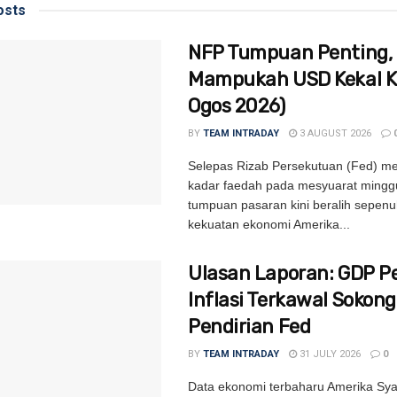
sts
NFP Tumpuan Penting,
Mampukah USD Kekal Ki
Ogos 2026)
BY
TEAM INTRADAY
3 AUGUST 2026
Selepas Rizab Persekutuan (Fed) m
kadar faedah pada mesyuarat minggu
tumpuan pasaran kini beralih sepen
kekuatan ekonomi Amerika...
Ulasan Laporan: GDP P
Inflasi Terkawal Sokong
Pendirian Fed
BY
TEAM INTRADAY
31 JULY 2026
0
Data ekonomi terbaharu Amerika Syar