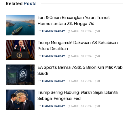
Related
Posts
Iran & Oman Bincangkan Yuran Transit
Hormuz antara 3% Hingga 7%
BY
TEAM INTRADAY
6 AUGUST 2026
0
Trump Mengamuk! Dakwaan AS Kehabisan
Peluru Dinafikan
BY
TEAM INTRADAY
6 AUGUST 2026
0
EA Sports Bernilai AS$55 Bilion Kini Milik Arab
Saudi
BY
TEAM INTRADAY
6 AUGUST 2026
0
Trump Sering Hubungi Warsh Sejak Dilantik
Sebagai Pengerusi Fed
BY
TEAM INTRADAY
6 AUGUST 2026
0