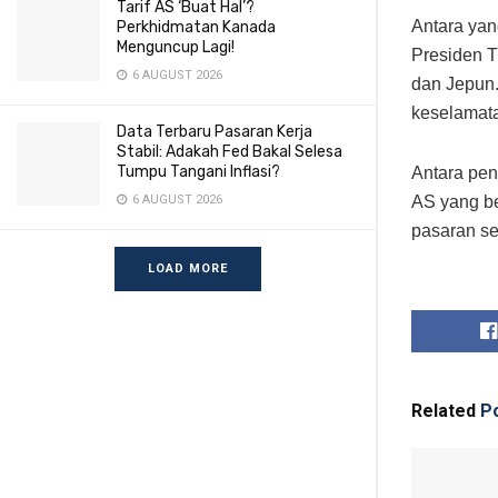
Tarif AS ‘Buat Hal’?
Antara yan
Perkhidmatan Kanada
Menguncup Lagi!
Presiden T
6 AUGUST 2026
dan Jepun.
keselamat
Data Terbaru Pasaran Kerja
Stabil: Adakah Fed Bakal Selesa
Tumpu Tangani Inflasi?
Antara pen
AS yang be
6 AUGUST 2026
pasaran se
LOAD MORE
Related
Po