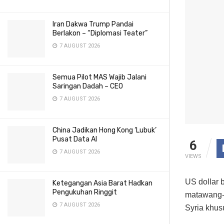
Iran Dakwa Trump Pandai
Berlakon – “Diplomasi Teater”
7 AUGUST 2026
Semua Pilot MAS Wajib Jalani
Saringan Dadah – CEO
7 AUGUST 2026
China Jadikan Hong Kong ‘Lubuk’
Pusat Data AI
6
7 AUGUST 2026
VIEWS
US dollar 
Ketegangan Asia Barat Hadkan
Pengukuhan Ringgit
matawang-m
7 AUGUST 2026
Syria khus