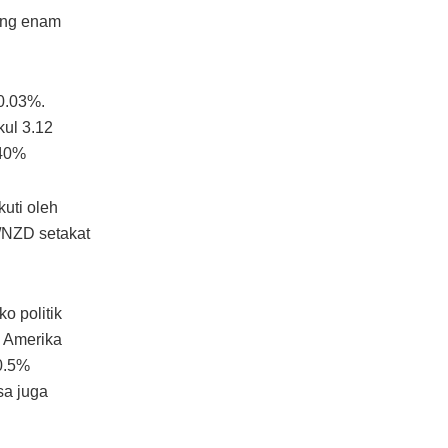
ing enam
0.03%.
ul 3.12
.40%
uti oleh
/NZD setakat
o politik
i Amerika
0.5%
sa juga