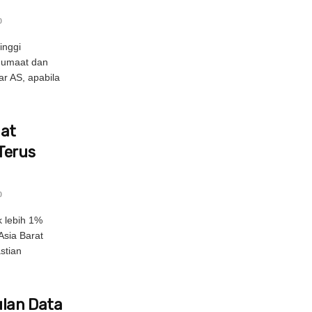
0
inggi
Jumaat dan
ar AS, apabila
uat
Terus
0
 lebih 1%
Asia Barat
stian
lan Data