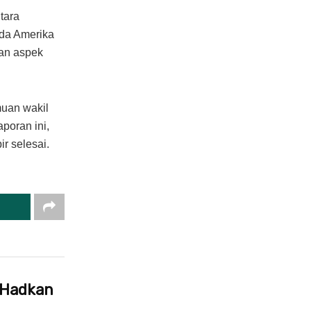
tara
ada Amerika
dan aspek
muan wakil
poran ini,
r selesai.
 Hadkan