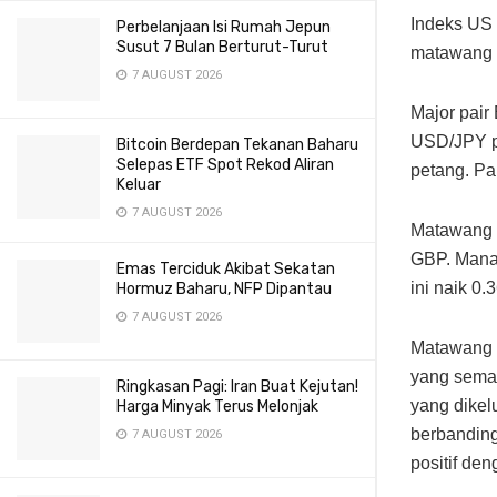
Indeks US
Perbelanjaan Isi Rumah Jepun
Susut 7 Bulan Berturut-Turut
matawang l
7 AUGUST 2026
Major pai
USD/JPY p
Bitcoin Berdepan Tekanan Baharu
Selepas ETF Spot Rekod Aliran
petang. P
Keluar
7 AUGUST 2026
Matawang p
GBP. Mana
Emas Terciduk Akibat Sekatan
ini naik 0
Hormuz Baharu, NFP Dipantau
7 AUGUST 2026
Matawang
yang semak
Ringkasan Pagi: Iran Buat Kejutan!
yang dikel
Harga Minyak Terus Melonjak
berbanding
7 AUGUST 2026
positif de