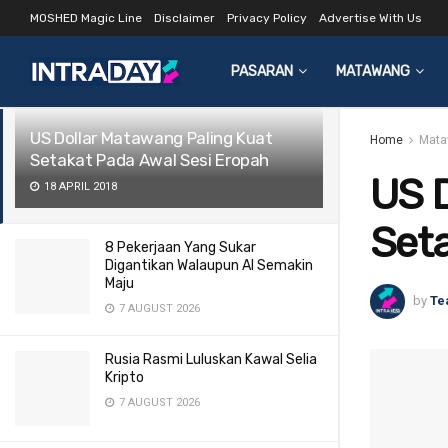
MOSHED Magic Line
Disclaimer
Privacy Policy
Advertise With Us
LATEST
TRENDING
Filter
PASARAN
MATAWANG
US Dollar Matawang Paling Kuat
Home
Mata
Setakat Pada Awal Sesi Eropah
US D
18 APRIL 2018
Seta
8 Pekerjaan Yang Sukar
Digantikan Walaupun AI Semakin
Maju
by
Te
7 AUGUST 2026
Rusia Rasmi Luluskan Kawal Selia
Kripto
7 AUGUST 2026