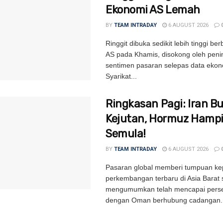
Ekonomi AS Lemah
BY
TEAM INTRADAY
6 AUGUST 2026
Ringgit dibuka sedikit lebih tinggi be
AS pada Khamis, disokong oleh peni
sentimen pasaran selepas data ekon
Syarikat...
Ringkasan Pagi: Iran B
Kejutan, Hormuz Hampi
Semula!
BY
TEAM INTRADAY
6 AUGUST 2026
Pasaran global memberi tumpuan k
perkembangan terbaru di Asia Barat 
mengumumkan telah mencapai perse
dengan Oman berhubung cadangan..