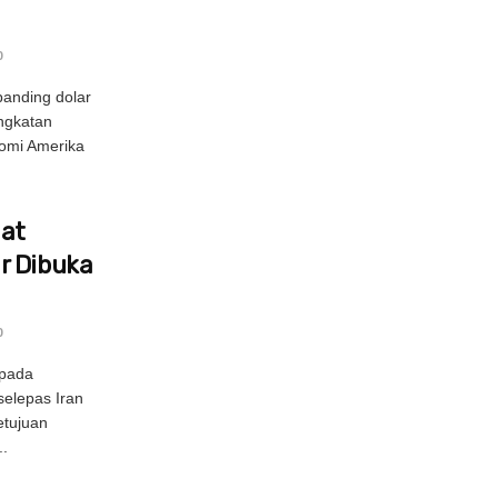
0
rbanding dolar
ngkatan
omi Amerika
uat
r Dibuka
0
epada
selepas Iran
tujuan
.