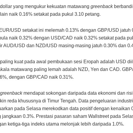
 dollar yang mengukur kekuatan matawang
greenback
berband
ain naik 0.16% setakat pada pukul 3.10 petang.
r EUR/USD setakat ini melemah 0.13% dengan GBP/USD jatuh 
ula naik 0.32% dengan USD/CAD naik 0.32% setakat pada puk
air AUD/USD dan NZD/USD masing-masing jatuh 0.30% dan 0
aling kuat pada awal pembukaan sesi Eropah adalah USD diik
kala matawang paling lemah adalah NZD, Yen dan CAD. GBP
.36%, dengan GBP/CAD naik 0.31%.
greenback
mendapat sokongan daripada data ekonomi dan risik
in reda khususnya di Timur Tengah. Data pengeluaran industr
uarkan pada Selasa merekodkan data positif dengan kenaikan 
 jangkaan 0.3%. Prestasi pasaran saham Wallstreet pada Sela
ngan ketiga-tiga indeks utama melonjak lebih daripada 1.0%.