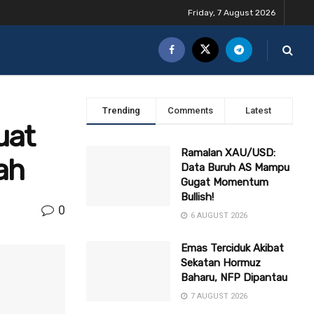
Friday, 7 August 2026
Trending
Comments
Latest
uat
Ramalan XAU/USD:
ah
Data Buruh AS Mampu
Gugat Momentum
Bullish!
0
6 AUGUST 2026
Emas Terciduk Akibat
Sekatan Hormuz
Baharu, NFP Dipantau
7 AUGUST 2026