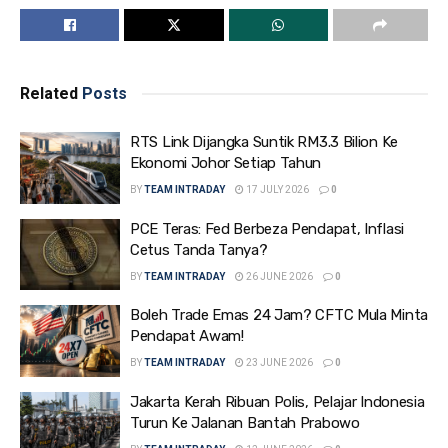
Related
Posts
RTS Link Dijangka Suntik RM3.3 Bilion Ke
Ekonomi Johor Setiap Tahun
BY
TEAM INTRADAY
17 JULY 2026
0
PCE Teras: Fed Berbeza Pendapat, Inflasi
Cetus Tanda Tanya?
BY
TEAM INTRADAY
26 JUNE 2026
0
Boleh Trade Emas 24 Jam? CFTC Mula Minta
Pendapat Awam!
BY
TEAM INTRADAY
23 JUNE 2026
0
Jakarta Kerah Ribuan Polis, Pelajar Indonesia
Turun Ke Jalanan Bantah Prabowo