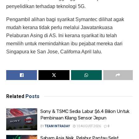
penyelidikan terhadap teknologi 5G.
Pengambil alihan bagi syarikat Symantec dilihat agak
mudah kerana tidak perlu melalui Jawatankuasa
Pelaburan Asing di AS. Ini kerana syarikat itu telah
memilih untuk memindahkan ibu pejabat mereka dari
Singapura ke San Jose, Californa April lalu.
Related
Posts
Sony & TSMC Sedia Labur $6.4 Bilion Untuk
Pembinaan Kilang Sensor Jepun
BY
TEAM INTRADAY
10 AUGUST 2026
0
Saham Asia Naik, Pelabur Pantau Selat