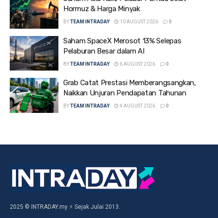
Hormuz & Harga Minyak
BY
TEAM INTRADAY
10 AUGUST 2026
0
Saham SpaceX Merosot 13% Selepas
Pelaburan Besar dalam AI
BY
TEAM INTRADAY
6 AUGUST 2026
0
Grab Catat Prestasi Memberangsangkan,
Naikkan Unjuran Pendapatan Tahunan
BY
TEAM INTRADAY
4 AUGUST 2026
0
2025 © INTRADAY.my ⚡ Sejak Julai 2013.