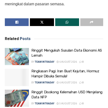
meningkat dalam pasaran semasa.
Related
Posts
Ringgit Mengukuh Susulan Data Ekonomi AS
Lemah
BY
TEAM INTRADAY
6 AUGUST 2026
0
Ringkasan Pagi: Iran Buat Kejutan, Hormuz
Hampir Dibuka Semula!
BY
TEAM INTRADAY
6 AUGUST 2026
0
Ringgit Disokong Kelemahan USD Menjelang
Data NFP
BY
TEAM INTRADAY
5 AUGUST 2026
0