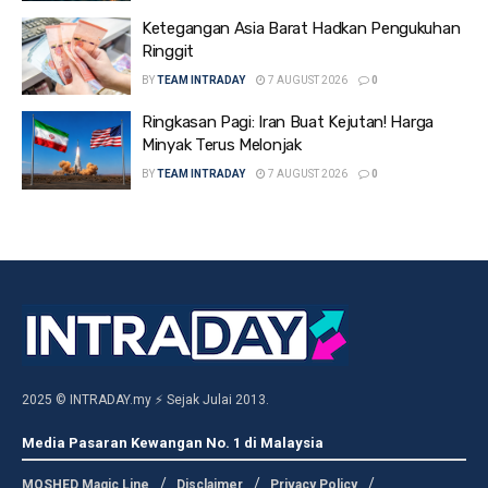
Ketegangan Asia Barat Hadkan Pengukuhan
Ringgit
BY
TEAM INTRADAY
7 AUGUST 2026
0
Ringkasan Pagi: Iran Buat Kejutan! Harga
Minyak Terus Melonjak
BY
TEAM INTRADAY
7 AUGUST 2026
0
2025 © INTRADAY.my ⚡ Sejak Julai 2013.
Media Pasaran Kewangan No. 1 di Malaysia
MOSHED Magic Line
Disclaimer
Privacy Policy