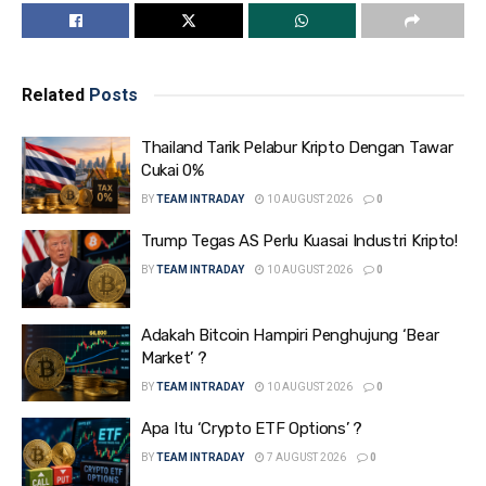
Related
Posts
Thailand Tarik Pelabur Kripto Dengan Tawar
Cukai 0%
BY
TEAM INTRADAY
10 AUGUST 2026
0
Trump Tegas AS Perlu Kuasai Industri Kripto!
BY
TEAM INTRADAY
10 AUGUST 2026
0
Adakah Bitcoin Hampiri Penghujung ‘Bear
Market’ ?
BY
TEAM INTRADAY
10 AUGUST 2026
0
Apa Itu ‘Crypto ETF Options’ ?
BY
TEAM INTRADAY
7 AUGUST 2026
0