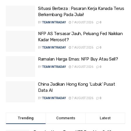
Situasi Berbeza : Pasaran Kerja Kanada Terus
Berkembang Pada Julai!
BY
TEAM INTRADAY
7 AUGUST 2026
0
NFP AS Tersasar Jauh, Peluang Fed Naikkan
Kadar Merosot?
BY
TEAM INTRADAY
7 AUGUST 2026
0
Ramalan Harga Emas: NFP Buy Atau Sell?
BY
TEAM INTRADAY
7 AUGUST 2026
0
China Jadikan Hong Kong ‘Lubuk’ Pusat
Data AI
BY
TEAM INTRADAY
7 AUGUST 2026
0
Trending
Comments
Latest