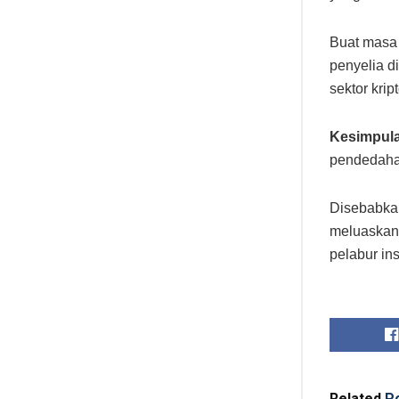
Buat masa
penyelia d
sektor kript
Kesimpul
pendedaha
Disebabkan
meluaskan 
pelabur inst
Related
Po