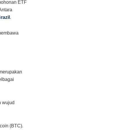
ermohonan ETF
Antara
razil
.
k membawa
a merupakan
elbagai
h wujud
coin (BTC).