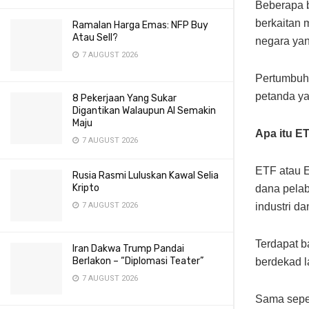
Beberapa b
berkaitan 
Ramalan Harga Emas: NFP Buy
Atau Sell?
negara ya
7 AUGUST 2026
Pertumbuh
petanda ya
8 Pekerjaan Yang Sukar
Digantikan Walaupun AI Semakin
Maju
Apa itu E
7 AUGUST 2026
ETF atau 
Rusia Rasmi Luluskan Kawal Selia
Kripto
dana pelab
7 AUGUST 2026
industri da
Terdapat b
Iran Dakwa Trump Pandai
Berlakon – “Diplomasi Teater”
berdekad 
7 AUGUST 2026
Sama seper