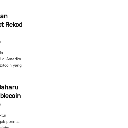
nan
ot Rekod
0
da
i di Amerika
Bitcoin yang
Baharu
blecoin
0
ktur
ek perintis
global