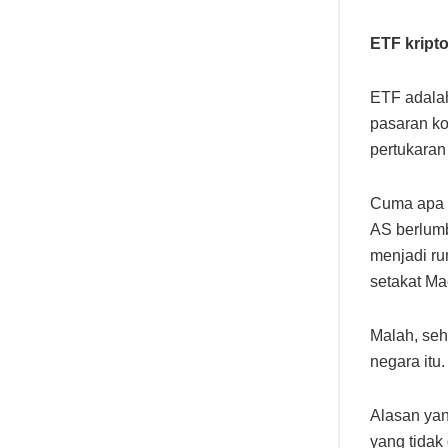
ETF kript
ETF adala
pasaran k
pertukaran
Cuma apa y
AS berlumb
menjadi r
setakat Ma
Malah, seh
negara itu.
Alasan yan
yang tidak