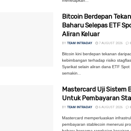
menetapkan...
Bitcoin Berdepan Teka
Baharu Selepas ETF Sp
Aliran Keluar
BY
TEAM INTRADAY
7 AUGUST 2026
Bitcoin kini berdepan tekanan daripa
kebimbangan terhadap risiko stagflas
Syarikat selain aliran dana ETF Spot 
semakin...
Mastercard Uji Sistem 
Untuk Pembayaran Sta
BY
TEAM INTRADAY
6 AUGUST 2026
Mastercard memperluaskan infrastru
pembayaran stablecoin menerusi proj
baharu bersama rangkaian kecairan 