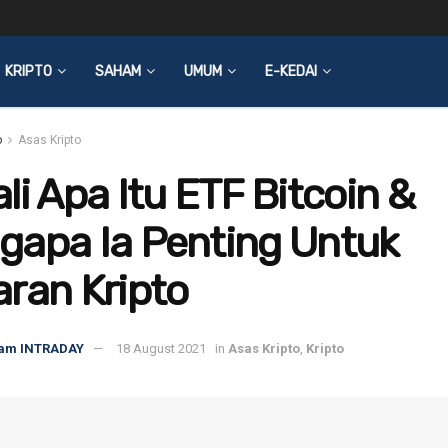
KRIPTO
SAHAM
UMUM
E-KEDAI
o
Asas Kripto
li Apa Itu ETF Bitcoin &
gapa Ia Penting Untuk
ran Kripto
am INTRADAY
18 August 2021
in
Asas Kripto
,
Kripto