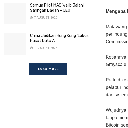
Semua Pilot MAS Wajib Jalani
Saringan Dadah – CEO
Mengapa E
7 AUGUST 2026
Matawang k
perlindung
China Jadikan Hong Kong ‘Lubuk’
Pusat Data AI
Commissio
7 AUGUST 2026
Kesannya i
Grayscale,
LOAD MORE
Perlu dike
pelabur in
dan sistem
Wujudnya E
tanpa memi
Bitcoin se