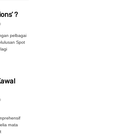
ons’ ?
0
ngan pelbagai
elulusan Spot
lagi
Kawal
0
prehensif
elia mata
t