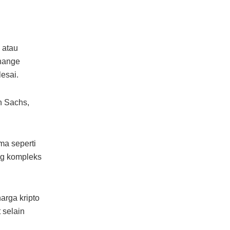
 atau
change
esai.
n Sachs,
ma seperti
ng kompleks
arga kripto
 selain