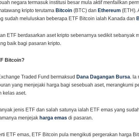
uah negara termasuk institusi besar mula aktif menfailkan p
matawang kripto terutama
Bitcoin
(BTC) dan
Ethereum
(ETH). 
ng sudah meluluskan beberapa ETF Bitcoin ialah Kanada dan
B
an ETF berdasarkan aset kripto sebenarnya sedikit sebanya
ng baik bagi pasaran kripto.
TF Bitcoin?
Exchange Traded Fund bermaksud
Dana Dagangan Bursa
. I
uran yang menjejaki harga bagi sesebuah aset, merangkumi p
n kelas aset.
anyak jenis ETF dan salah satunya ialah ETF emas yang suda
lamanya menjejak
harga emas
di pasaran.
ti ETF emas, ETF Bitcoin pula mengikuti pergerakan harga Bit