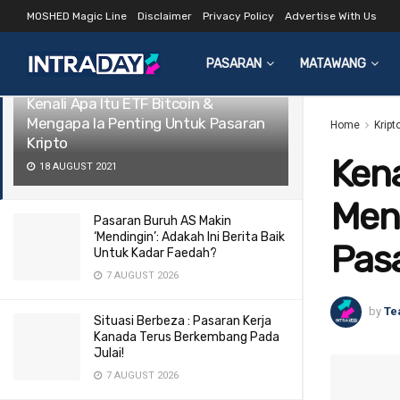
MOSHED Magic Line
Disclaimer
Privacy Policy
Advertise With Us
LATEST
TRENDING
Filter
PASARAN
MATAWANG
Kenali Apa Itu ETF Bitcoin &
Mengapa Ia Penting Untuk Pasaran
Home
Kript
Kripto
Kena
18 AUGUST 2021
Men
Pasaran Buruh AS Makin
‘Mendingin’: Adakah Ini Berita Baik
Pasa
Untuk Kadar Faedah?
7 AUGUST 2026
by
Te
Situasi Berbeza : Pasaran Kerja
Kanada Terus Berkembang Pada
Julai!
7 AUGUST 2026