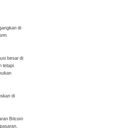
gangkan di
orm
usi besar di
 tetapi
akukan
uskan di
aran Bitcoin
 pasaran.