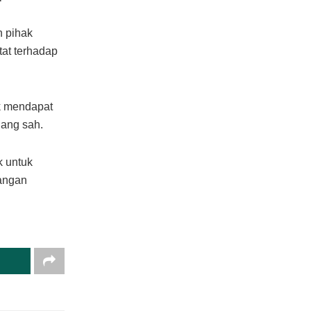
 pihak
at terhadap
k mendapat
ang sah.
k untuk
langan