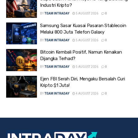
Industri Kripto?
BY
TEAM INTRADAY
5 AUGUST 2026
0
Samsung Sasar Kuasai Pasaran Stablecoin
Melalui 800 Juta Telefon Galaxy
BY
TEAM INTRADAY
5 AUGUST 2026
0
Bitcoin Kembali Positif, Namun Kenaikan
Dijangka Terhad?
BY
TEAM INTRADAY
5 AUGUST 2026
0
Ejen FBI Serah Diri, Mengaku Bersalah Curi
Kripto $1 Juta!
BY
TEAM INTRADAY
4 AUGUST 2026
0