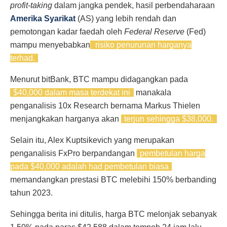
profit-taking
dalam jangka pendek, hasil perbendaharaan
Amerika Syarikat
(AS) yang lebih rendah dan
pemotongan kadar faedah oleh
Federal Reserve
(Fed)
mampu menyebabkan
risiko penurunan harganya
terhad.
Menurut bitBank, BTC mampu didagangkan pada
$40,000 dalam masa terdekat ini
manakala
penganalisis 10x Research bernama Markus Thielen
menjangkakan harganya akan
terjun sehingga $38,000.
Selain itu, Alex Kuptsikevich yang merupakan
penganalisis FxPro berpandangan
pembetulan harga
pada $40,000 adalah had pembetulan biasa
memandangkan prestasi BTC melebihi 150% berbanding
tahun 2023.
Sehingga berita ini ditulis, harga BTC melonjak sebanyak