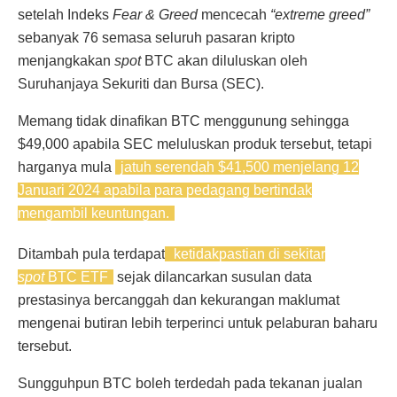
setelah Indeks
Fear & Greed
mencecah
“extreme greed”
sebanyak 76 semasa seluruh pasaran kripto
menjangkakan
spot
BTC akan diluluskan oleh
Suruhanjaya Sekuriti dan Bursa (SEC).
Memang tidak dinafikan BTC menggunung sehingga
$49,000 apabila SEC meluluskan produk tersebut, tetapi
harganya mula
jatuh serendah $41,500 menjelang 12
Januari 2024 apabila para pedagang bertindak
mengambil keuntungan.
Ditambah pula terdapat
ketidakpastian di sekitar
spot
BTC ETF
sejak dilancarkan susulan data
prestasinya bercanggah dan kekurangan maklumat
mengenai butiran lebih terperinci untuk pelaburan baharu
tersebut.
Sungguhpun BTC boleh terdedah pada tekanan jualan