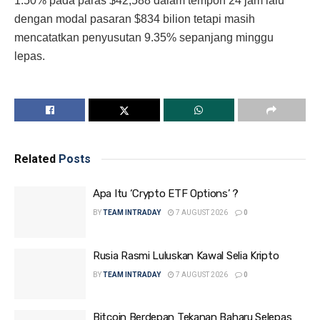
1.50% pada paras $42,588 dalam tempoh 24 jam lalu
dengan modal pasaran $834 bilion tetapi masih
mencatatkan penyusutan 9.35% sepanjang minggu
lepas.
Related
Posts
Apa Itu ‘Crypto ETF Options’ ?
BY
TEAM INTRADAY
7 AUGUST 2026
0
Rusia Rasmi Luluskan Kawal Selia Kripto
BY
TEAM INTRADAY
7 AUGUST 2026
0
Bitcoin Berdepan Tekanan Baharu Selepas