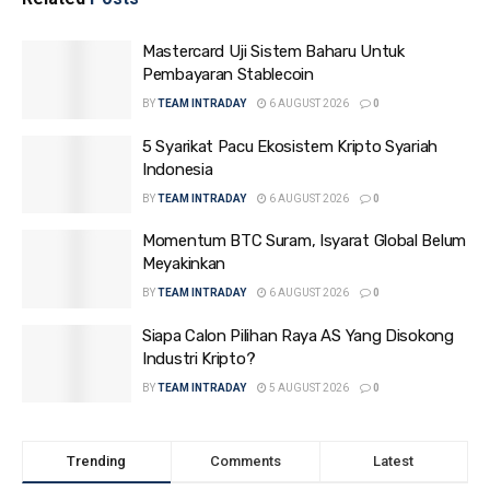
Mastercard Uji Sistem Baharu Untuk
Pembayaran Stablecoin
BY
TEAM INTRADAY
6 AUGUST 2026
0
5 Syarikat Pacu Ekosistem Kripto Syariah
Indonesia
BY
TEAM INTRADAY
6 AUGUST 2026
0
Momentum BTC Suram, Isyarat Global Belum
Meyakinkan
BY
TEAM INTRADAY
6 AUGUST 2026
0
Siapa Calon Pilihan Raya AS Yang Disokong
Industri Kripto?
BY
TEAM INTRADAY
5 AUGUST 2026
0
Trending
Comments
Latest