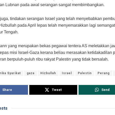
an Lubnan pada awal serangan sangat membimbangkan.
 juga, tindakan serangan Israel yang telah menyebabkan pem
izbullah pada April lepas telah menyemarakkan lagi semangat
ur Tengah.
Mann yang merupakan bekas pegawai tentera AS meletakkan j
lepas misi Israel-Gaza kerana beliau merasakan ketidakadila
ran berpuluh-puluh ribu rakyat Palestin yang tidak bersalah.
ika Syarikat
gaza
Hizbullah
Israel
Palestin
Perang
Share
Tweet
Send
sts