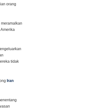
ian orang
S meramalkan
n Amerika
mengeluarkan
an
reka tidak
kong
Iran
 menentang
awasan