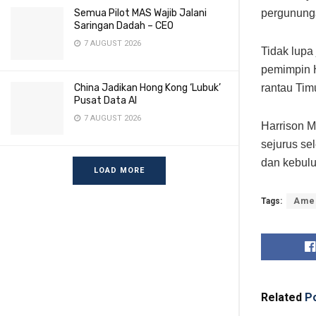
Semua Pilot MAS Wajib Jalani
pergunung
Saringan Dadah – CEO
7 AUGUST 2026
Tidak lupa
pemimpin H
China Jadikan Hong Kong ‘Lubuk’
rantau Tim
Pusat Data AI
7 AUGUST 2026
Harrison 
sejurus se
dan kebulu
LOAD MORE
Tags:
Amer
Related
Po