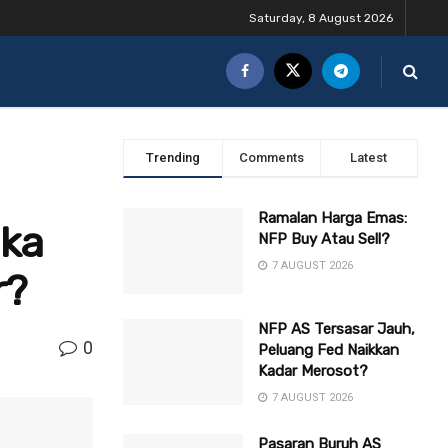
Saturday, 8 August 2026
Trending
Comments
Latest
Ramalan Harga Emas:
ika
NFP Buy Atau Sell?
7 AUGUST 2026
r?
NFP AS Tersasar Jauh,
0
Peluang Fed Naikkan
Kadar Merosot?
7 AUGUST 2026
Pasaran Buruh AS