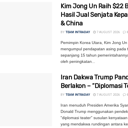
Kim Jong Un Raih $22 Bi
Hasil Jual Senjata Kep
& China
BY
TEAM INTRADAY
7 AUGUST 2026
Pemimpin Korea Utara, Kim Jong Un 
mengumpul pendapatan asing pada ta
sepanjang 15 tahun pemerintahannya
oleh peningkatan...
Iran Dakwa Trump Pand
Berlakon – “Diplomasi T
BY
TEAM INTRADAY
7 AUGUST 2026
Iran menuduh Presiden Amerika Syari
Donald Trump menggunakan pendek
"diplomasi teater" susulan kenyataa
yang mendakwa rundingan antara ke