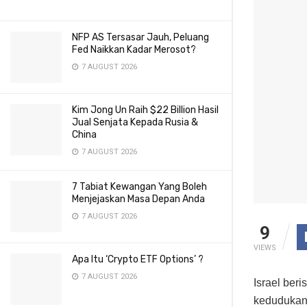
NFP AS Tersasar Jauh, Peluang
Fed Naikkan Kadar Merosot?
7 AUGUST 2026
Kim Jong Un Raih $22 Billion Hasil
Jual Senjata Kepada Rusia &
China
7 AUGUST 2026
7 Tabiat Kewangan Yang Boleh
Menjejaskan Masa Depan Anda
7 AUGUST 2026
9
VIEWS
Apa Itu ‘Crypto ETF Options’ ?
7 AUGUST 2026
Israel ber
kedudukan 