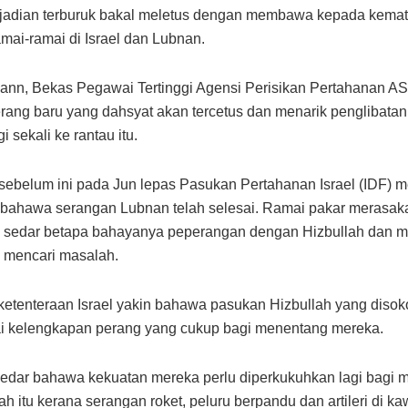
jadian terburuk bakal meletus dengan membawa kepada kemat
ai-ramai di Israel dan Lubnan.
ann, Bekas Pegawai Tertinggi Agensi Perisikan Pertahanan A
ang baru yang dahsyat akan tercetus dan menarik penglibata
gi sekali ke rantau itu.
ebelum ini pada Jun lepas Pasukan Pertahanan Israel (IDF) 
 bahawa serangan Lubnan telah selesai. Ramai pakar merasak
 sedar betapa bahayanya peperangan dengan Hizbullah dan me
 mencari masalah.
, ketenteraan Israel yakin bahawa pasukan Hizbullah yang diso
 kelengkapan perang yang cukup bagi menentang mereka.
sedar bahawa kekuatan mereka perlu diperkukuhkan lagi bagi
ah itu kerana serangan roket, peluru berpandu dan artileri di k