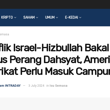
KRIPTO
SAHAM
UMUM
E-KEDAI
Semasa
lik Israel-Hizbullah Bakal
us Perang Dahsyat, Amer
rikat Perlu Masuk Campu
am INTRADAY
3 July 2024
in
Isu Semasa