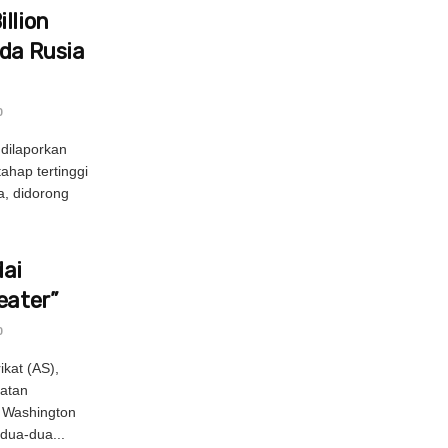
llion
ada Rusia
0
dilaporkan
hap tertinggi
, didorong
ai
eater”
0
kat (AS),
atan
n Washington
dua-dua...