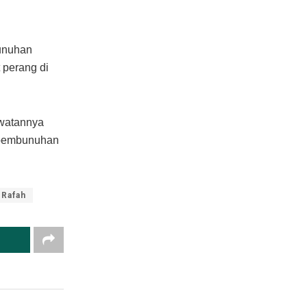
bunuhan
 perang di
awatannya
n pembunuhan
Rafah