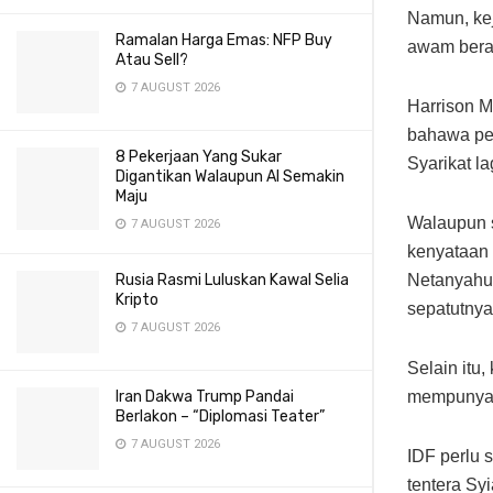
Namun, ke
Ramalan Harga Emas: NFP Buy
awam beram
Atau Sell?
7 AUGUST 2026
Harrison M
bahawa per
8 Pekerjaan Yang Sukar
Syarikat la
Digantikan Walaupun AI Semakin
Maju
Walaupun s
7 AUGUST 2026
kenyataan
Rusia Rasmi Luluskan Kawal Selia
Netanyahu
Kripto
sepatutnya
7 AUGUST 2026
Selain itu
Iran Dakwa Trump Pandai
mempunyai
Berlakon – “Diplomasi Teater”
7 AUGUST 2026
IDF perlu 
tentera Syi