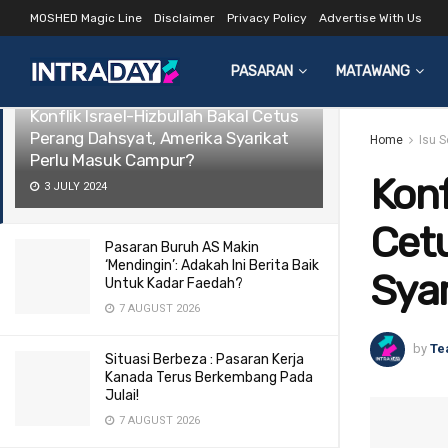
MOSHED Magic Line
Disclaimer
Privacy Policy
Advertise With Us
LATEST
TRENDING
Filter
PASARAN
MATAWANG
Konflik Israel-Hizbullah Bakal Cetus
Perang Dahsyat, Amerika Syarikat
Home
Isu 
Perlu Masuk Campur?
Konf
3 JULY 2024
Cet
Pasaran Buruh AS Makin
‘Mendingin’: Adakah Ini Berita Baik
Sya
Untuk Kadar Faedah?
7 AUGUST 2026
by
Te
Situasi Berbeza : Pasaran Kerja
Kanada Terus Berkembang Pada
Julai!
7 AUGUST 2026