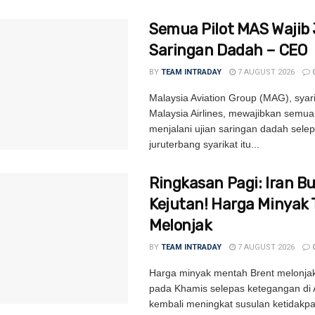
Semua Pilot MAS Wajib 
Saringan Dadah – CEO
BY
TEAM INTRADAY
7 AUGUST 2026
Malaysia Aviation Group (MAG), syari
Malaysia Airlines, mewajibkan semua
menjalani ujian saringan dadah sele
juruterbang syarikat itu...
Ringkasan Pagi: Iran B
Kejutan! Harga Minyak 
Melonjak
BY
TEAM INTRADAY
7 AUGUST 2026
Harga minyak mentah Brent melonjak
pada Khamis selepas ketegangan di 
kembali meningkat susulan ketidakpa