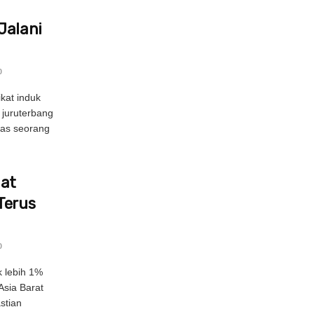
Jalani
0
kat induk
 juruterbang
pas seorang
uat
Terus
0
 lebih 1%
Asia Barat
stian