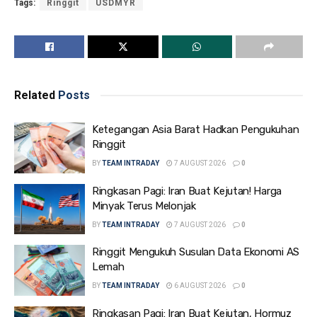
Tags:
Ringgit
USDMYR
Related
Posts
Ketegangan Asia Barat Hadkan Pengukuhan
Ringgit
BY
TEAM INTRADAY
7 AUGUST 2026
0
Ringkasan Pagi: Iran Buat Kejutan! Harga
Minyak Terus Melonjak
BY
TEAM INTRADAY
7 AUGUST 2026
0
Ringgit Mengukuh Susulan Data Ekonomi AS
Lemah
BY
TEAM INTRADAY
6 AUGUST 2026
0
Ringkasan Pagi: Iran Buat Kejutan, Hormuz