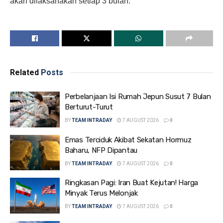
akan dilaksanakan setiap 3 bulan.
Related
Posts
Perbelanjaan Isi Rumah Jepun Susut 7 Bulan
Berturut-Turut
BY
TEAM INTRADAY
7 AUGUST 2026
0
Emas Terciduk Akibat Sekatan Hormuz
Baharu, NFP Dipantau
BY
TEAM INTRADAY
7 AUGUST 2026
0
Ringkasan Pagi: Iran Buat Kejutan! Harga
Minyak Terus Melonjak
BY
TEAM INTRADAY
7 AUGUST 2026
0