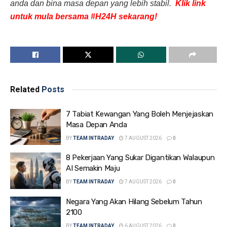
anda dan bina masa depan yang lebih stabil.
Klik link
untuk mula bersama #H24H sekarang!
Related
Posts
7 Tabiat Kewangan Yang Boleh Menjejaskan
Masa Depan Anda
BY
TEAM INTRADAY
7 AUGUST 2026
0
8 Pekerjaan Yang Sukar Digantikan Walaupun
AI Semakin Maju
BY
TEAM INTRADAY
7 AUGUST 2026
0
Negara Yang Akan Hilang Sebelum Tahun
2100
BY
TEAM INTRADAY
6 AUGUST 2026
0