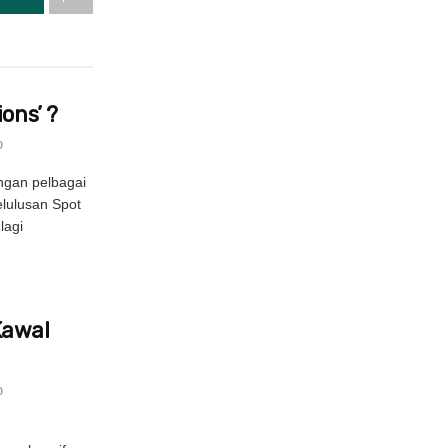
ons’ ?
0
ngan pelbagai
elulusan Spot
lagi
Kawal
0