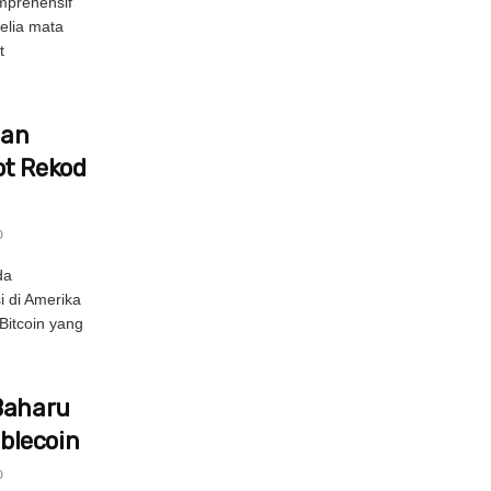
prehensif
elia mata
t
nan
ot Rekod
0
da
i di Amerika
Bitcoin yang
Baharu
blecoin
0