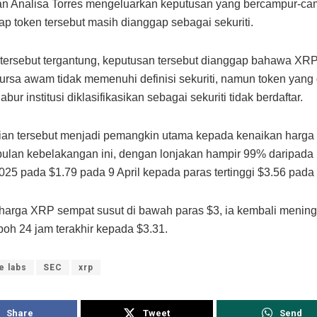
an Analisa Torres mengeluarkan keputusan yang bercampur-c
 token tersebut masih dianggap sebagai sekuriti.
 tersebut tergantung, keputusan tersebut dianggap bahawa XRP
bursa awam tidak memenuhi definisi sekuriti, namun token yang 
bur institusi diklasifikasikan sebagai sekuriti tidak berdaftar.
ian tersebut menjadi pemangkin utama kepada kenaikan harg
ulan kebelakangan ini, dengan lonjakan hampir 99% daripada
025 pada $1.79 pada 9 April kepada paras tertinggi $3.56 pada 
arga XRP sempat susut di bawah paras $3, ia kembali menin
oh 24 jam terakhir kepada $3.31.
e labs
SEC
xrp
Share
Tweet
Send