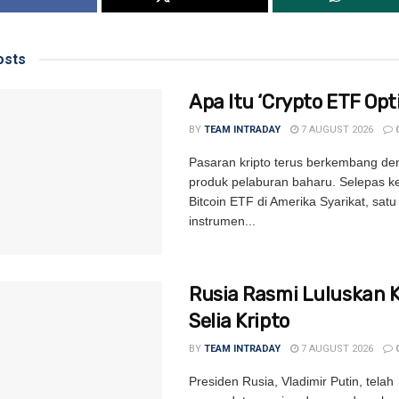
sts
Apa Itu ‘Crypto ETF Opti
BY
TEAM INTRADAY
7 AUGUST 2026
Pasaran kripto terus berkembang de
produk pelaburan baharu. Selepas k
Bitcoin ETF di Amerika Syarikat, satu 
instrumen...
Rusia Rasmi Luluskan 
Selia Kripto
BY
TEAM INTRADAY
7 AUGUST 2026
Presiden Rusia, Vladimir Putin, telah