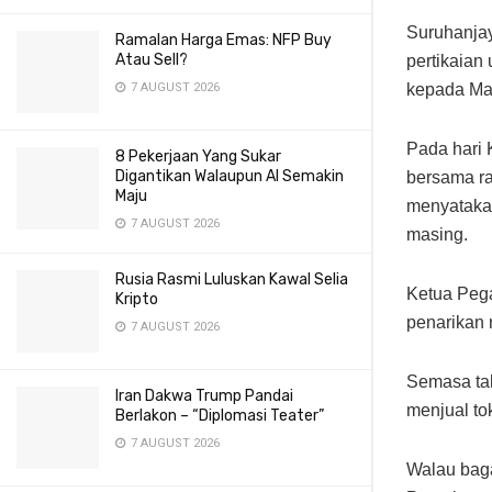
Suruhanjay
Ramalan Harga Emas: NFP Buy
Atau Sell?
pertikaia
kepada Ma
7 AUGUST 2026
Pada hari
8 Pekerjaan Yang Sukar
Digantikan Walaupun AI Semakin
bersama ra
Maju
menyataka
7 AUGUST 2026
masing.
Rusia Rasmi Luluskan Kawal Selia
Ketua Peg
Kripto
penarikan 
7 AUGUST 2026
Semasa ta
Iran Dakwa Trump Pandai
menjual to
Berlakon – “Diplomasi Teater”
7 AUGUST 2026
Walau baga