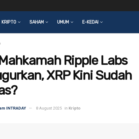
KRIPTO
SAHAM
UMUM
E-KEDAI
o
 Mahkamah Ripple Labs
gurkan, XRP Kini Sudah
as?
am INTRADAY
8 August 2025
in
Kripto