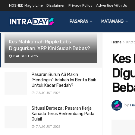
MOSHED Magic Line
Disclaimer
Privacy Policy
Advertise With Us
LATEST
TRENDING
Filter
PASARAN
MATAWANG
Kes Mahkamah Ripple Labs
Home
Kript
Digugurkan, XRP Kini Sudah Bebas?
Kes
8 AUGUST 2025
Digu
Pasaran Buruh AS Makin
‘Mendingin’: Adakah Ini Berita Baik
Beb
Untuk Kadar Faedah?
7 AUGUST 2026
by
Te
Situasi Berbeza : Pasaran Kerja
Kanada Terus Berkembang Pada
Julai!
7 AUGUST 2026