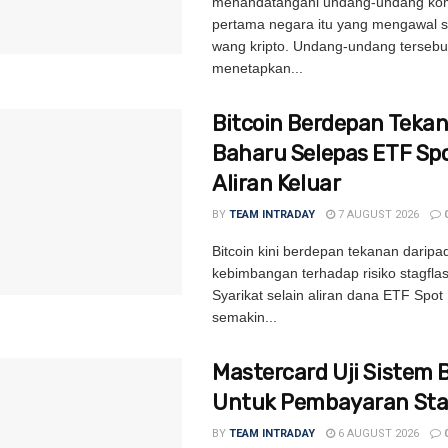
menandatangani undang-undang kom
pertama negara itu yang mengawal s
wang kripto. Undang-undang tersebu
menetapkan...
Bitcoin Berdepan Teka
Baharu Selepas ETF Sp
Aliran Keluar
BY
TEAM INTRADAY
7 AUGUST 2026
Bitcoin kini berdepan tekanan daripa
kebimbangan terhadap risiko stagflas
Syarikat selain aliran dana ETF Spot 
semakin...
Mastercard Uji Sistem 
Untuk Pembayaran Sta
BY
TEAM INTRADAY
6 AUGUST 2026