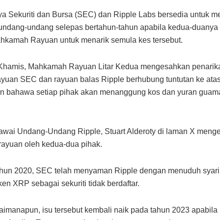
a Sekuriti dan Bursa (SEC) dan Ripple Labs bersedia untuk 
n undang-undang selepas bertahun-tahun apabila kedua-duan
hkamah Rayuan untuk menarik semula kes tersebut.
 Khamis, Mahkamah Rayuan Litar Kedua mengesahkan penarika
yuan SEC dan rayuan balas Ripple berhubung tuntutan ke ata
n bahawa setiap pihak akan menanggung kos dan yuran guam
awai Undang-Undang Ripple, Stuart Alderoty di laman X meng
rayuan oleh kedua-dua pihak.
hun 2020, SEC telah menyaman Ripple dengan menuduh syarik
ken XRP sebagai sekuriti tidak berdaftar.
imanapun, isu tersebut kembali naik pada tahun 2023 apabila