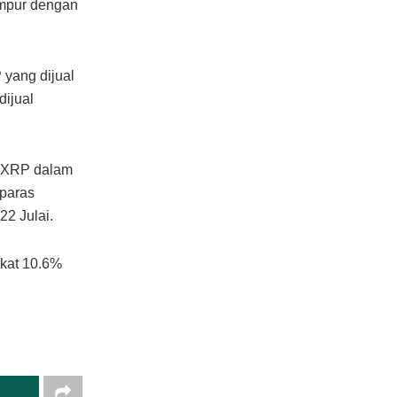
ampur dengan
 yang dijual
dijual
a XRP dalam
 paras
22 Julai.
gkat 10.6%