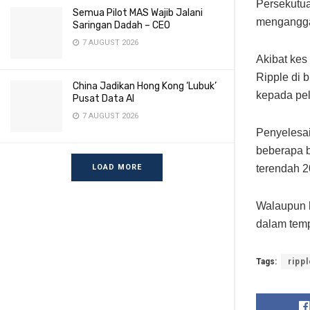
Persekutu
Semua Pilot MAS Wajib Jalani
menganggap
Saringan Dadah – CEO
7 AUGUST 2026
Akibat kes
Ripple di 
China Jadikan Hong Kong ‘Lubuk’
kepada pela
Pusat Data AI
7 AUGUST 2026
Penyelesa
beberapa b
terendah 2
LOAD MORE
Walaupun h
dalam temp
Tags:
rippl