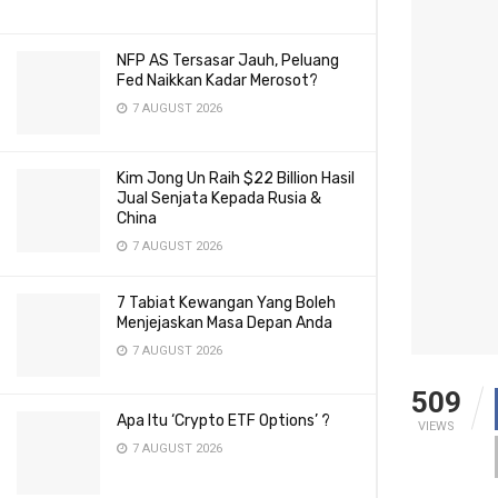
NFP AS Tersasar Jauh, Peluang
Fed Naikkan Kadar Merosot?
7 AUGUST 2026
Kim Jong Un Raih $22 Billion Hasil
Jual Senjata Kepada Rusia &
China
7 AUGUST 2026
7 Tabiat Kewangan Yang Boleh
Menjejaskan Masa Depan Anda
7 AUGUST 2026
509
Apa Itu ‘Crypto ETF Options’ ?
VIEWS
7 AUGUST 2026