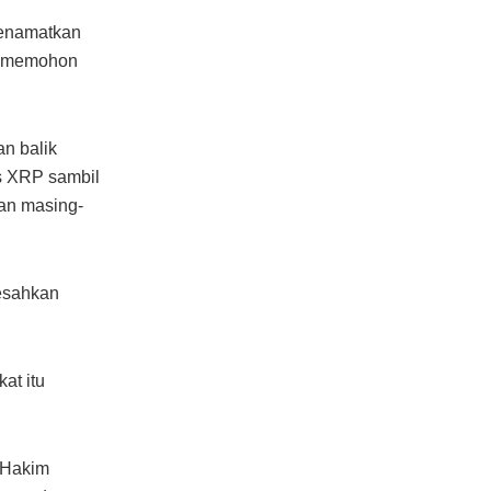
menamatkan
ya memohon
n balik
s XRP sambil
an masing-
esahkan
at itu
 Hakim