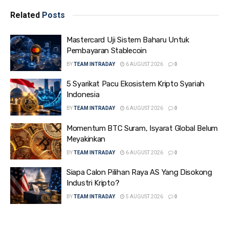
Related
Posts
Mastercard Uji Sistem Baharu Untuk
Pembayaran Stablecoin
BY
TEAM INTRADAY
6 AUGUST 2026
0
5 Syarikat Pacu Ekosistem Kripto Syariah
Indonesia
BY
TEAM INTRADAY
6 AUGUST 2026
0
Momentum BTC Suram, Isyarat Global Belum
Meyakinkan
BY
TEAM INTRADAY
6 AUGUST 2026
0
Siapa Calon Pilihan Raya AS Yang Disokong
Industri Kripto?
BY
TEAM INTRADAY
5 AUGUST 2026
0