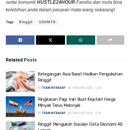
sertai komuniti
HUSTLE24HOUR
Familia dan mula bina
kelebihan anda dalam pasaran mata wang sekarang!
Tags:
Ringgit
USDMYR
Related
Posts
Ketegangan Asia Barat Hadkan Pengukuhan
Ringgit
BY
TEAM INTRADAY
7 AUGUST 2026
0
Ringkasan Pagi: Iran Buat Kejutan! Harga
Minyak Terus Melonjak
BY
TEAM INTRADAY
7 AUGUST 2026
0
Ringgit Mengukuh Susulan Data Ekonomi AS