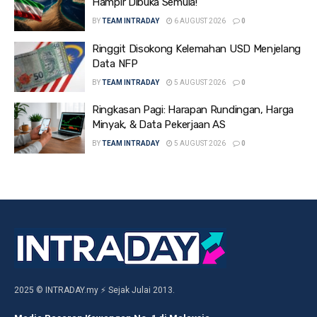
Hampir Dibuka Semula!
BY
TEAM INTRADAY
6 AUGUST 2026
0
Ringgit Disokong Kelemahan USD Menjelang
Data NFP
BY
TEAM INTRADAY
5 AUGUST 2026
0
Ringkasan Pagi: Harapan Rundingan, Harga
Minyak, & Data Pekerjaan AS
BY
TEAM INTRADAY
5 AUGUST 2026
0
2025 © INTRADAY.my ⚡ Sejak Julai 2013.