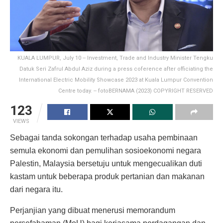
KUALA LUMPUR, July 10 -- Investment, Trade and Industry Minister Tengku
Datuk Seri Zafrul Abdul Aziz during a press coference after officiating the
International Electric Mobility Showcase 2023 at Kuala Lumpur Convention
Centre today. -- fotoBERNAMA (2023) COPYRIGHT RESERVED
123
VIEWS
Sebagai tanda sokongan terhadap usaha pembinaan
semula ekonomi dan pemulihan sosioekonomi negara
Palestin, Malaysia bersetuju untuk mengecualikan duti
kastam untuk beberapa produk pertanian dan makanan
dari negara itu.
Perjanjian yang dibuat menerusi memorandum