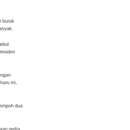
i buruk
banyak.
sebut
residen
engan
aru ini,
 tempoh dua
raan sedia