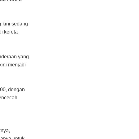
g kini sedang
i kereta
enderaan yang
kini menjadi
000, dengan
mencecah
knya,
sanya untuk