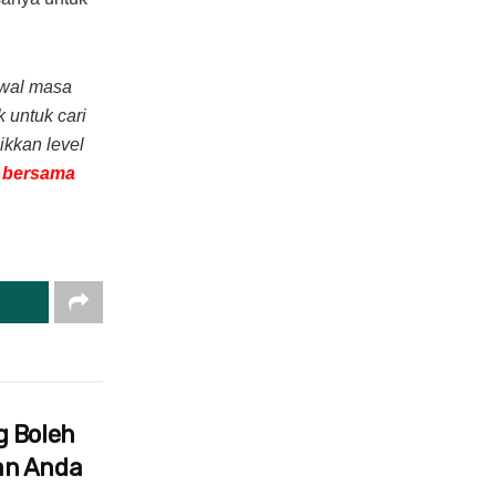
kawal masa
 untuk cari
aikkan level
a bersama
g Boleh
an Anda