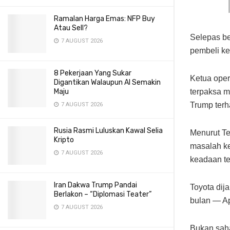
Ramalan Harga Emas: NFP Buy
Atau Sell?
Selepas be
7 AUGUST 2026
pembeli ke
8 Pekerjaan Yang Sukar
Ketua oper
Digantikan Walaupun AI Semakin
terpaksa m
Maju
Trump terh
7 AUGUST 2026
Rusia Rasmi Luluskan Kawal Selia
Menurut Te
Kripto
masalah ke
7 AUGUST 2026
keadaan te
Iran Dakwa Trump Pandai
Toyota dij
Berlakon – “Diplomasi Teater”
bulan — Ap
7 AUGUST 2026
Bukan saha