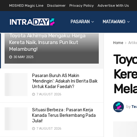
MOSHED Magic Line
Disclaimer
Privacy Policy
Advertise With Us
LATEST
TRENDING
Filter
PASARAN
MATAWANG
Toyota Akhirnya Mengaku: Harga
Kereta Naik, Insurans Pun Ikut
Home
Arti
Melambung!
Toy
30 MAY 2025
Kere
Pasaran Buruh AS Makin
‘Mendingin’: Adakah Ini Berita Baik
Mel
Untuk Kadar Faedah?
7 AUGUST 2026
by
Te
Situasi Berbeza : Pasaran Kerja
Kanada Terus Berkembang Pada
Julai!
7 AUGUST 2026