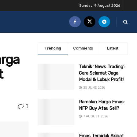
Sunday, 9 August 2026
Trending
Comments
Latest
arga
Teknik ‘News Trading’:
t
Cara Selamat Jaga
Modal & Lubuk Profit!
25 JUNE 2026
Ramalan Harga Emas:
0
NFP Buy Atau Sell?
7 AUGUST 2026
Emas Terciduk Akibat