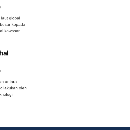
0
laut global
 besar kepada
ai kawasan
hal
0
an antara
dilakukan oleh
knologi