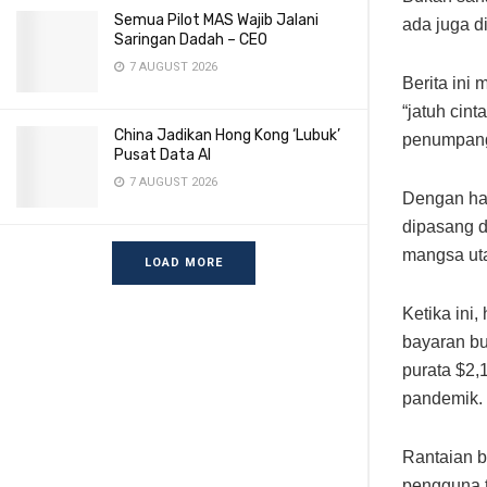
Semua Pilot MAS Wajib Jalani
ada juga d
Saringan Dadah – CEO
7 AUGUST 2026
Berita ini
“jatuh cin
China Jadikan Hong Kong ‘Lubuk’
penumpang 
Pusat Data AI
7 AUGUST 2026
Dengan ham
dipasang d
mangsa ut
LOAD MORE
Ketika ini
bayaran bu
purata $2,
p
Rantaian b
pengguna t