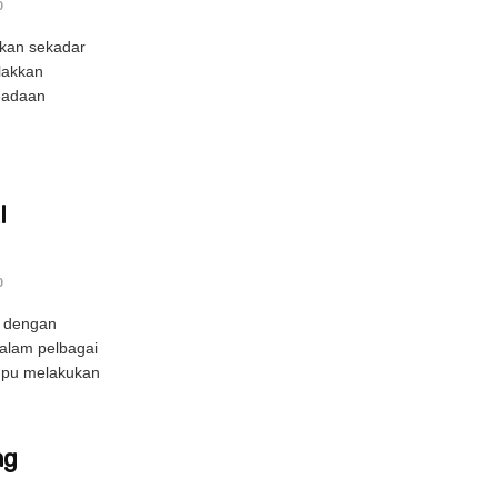
0
kan sekadar
lakkan
eadaan
I
0
g dengan
alam pelbagai
mpu melakukan
ng