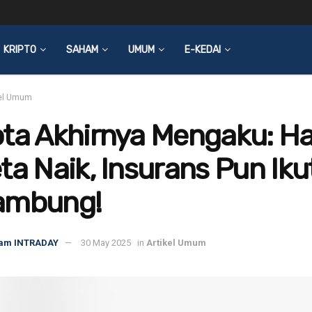
KRIPTO
SAHAM
UMUM
E-KEDAI
kel Umum
ota Akhirnya Mengaku: H
ta Naik, Insurans Pun Iku
ambung!
am INTRADAY
30 May 2025
in
Artikel Umum