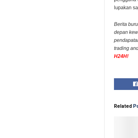
lupakan saj
Berita bur
depan kewa
pendapata
trading an
H24H!
Related
Po