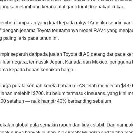
ijangka melambung kerana alat ganti turut dikenakan cukai.
 memberi tamparan yang kuat kepada rakyat Amerika sendiri yan
ta” dengan jenama Toyota terutamanya model RAV4 yang menjad
paling laris pada tahun ini.
pir separuh daripada jualan Toyota di AS datang daripada k
i luar negara, termasuk Jepun, Kanada dan Mexico, pengguna 
ama kepada beban kenaikan harga.
, harga purata sebuah kereta baharu di AS telah mencecah $48,
lanan melebihi $700. Itu belum termasuk insurans, yang kini 
100 setahun — naik hampir 40% berbanding sebelum
andemik.
ekalan global pula semakin rapuh dan tidak stabil. Dan nampa
idak punya banyak pilihan. Nak jimat? Mungkin sudah tiba ma