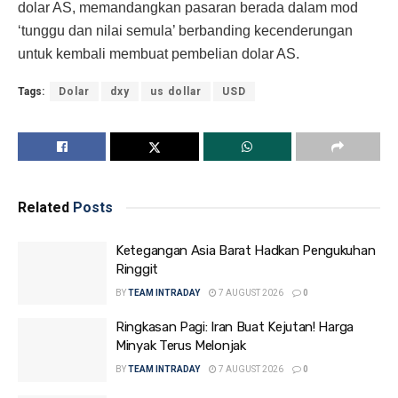
dolar AS, memandangkan pasaran berada dalam mod
‘tunggu dan nilai semula’ berbanding kecenderungan
untuk kembali membuat pembelian dolar AS.
Tags:
Dolar
dxy
us dollar
USD
Related
Posts
Ketegangan Asia Barat Hadkan Pengukuhan
Ringgit
BY
TEAM INTRADAY
7 AUGUST 2026
0
Ringkasan Pagi: Iran Buat Kejutan! Harga
Minyak Terus Melonjak
BY
TEAM INTRADAY
7 AUGUST 2026
0