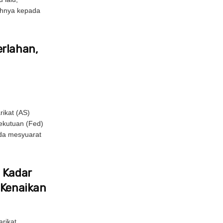
uhnya kepada
erlahan,
ikat (AS)
ekutuan (Fed)
da mesyuarat
 Kadar
 Kenaikan
rikat