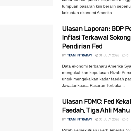
tumpuan pasaran kini beralih sepen
kekuatan ekonomi Amerika...
Ulasan Laporan: GDP P
Inflasi Terkawal Sokong
Pendirian Fed
BY
TEAM INTRADAY
31 JULY 2026
0
Data ekonomi terbaharu Amerika Syar
mengukuhkan keputusan Rizab Pers
untuk mengekalkan kadar faedah pa
Jawatankuasa Pasaran Terbuka...
Ulasan FOMC: Fed Kekal
Faedah, Tiga Ahli Mahu
BY
TEAM INTRADAY
30 JULY 2026
0
Rizab Persekutuan (Fed) Amerika Sya