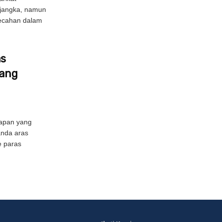
ijangka, namun
pecahan dalam
as
bang
apan yang
anda aras
e paras