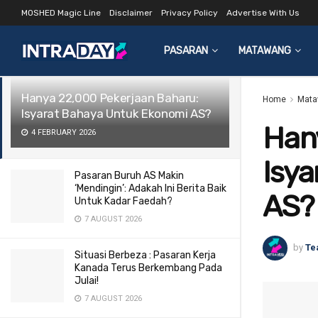
MOSHED Magic Line
Disclaimer
Privacy Policy
Advertise With Us
LATEST
TRENDING
Filter
PASARAN
MATAWANG
Hanya 22,000 Pekerjaan Baharu:
Home
Mata
Isyarat Bahaya Untuk Ekonomi AS?
Han
4 FEBRUARY 2026
Isy
Pasaran Buruh AS Makin
‘Mendingin’: Adakah Ini Berita Baik
AS?
Untuk Kadar Faedah?
7 AUGUST 2026
by
Te
Situasi Berbeza : Pasaran Kerja
Kanada Terus Berkembang Pada
Julai!
7 AUGUST 2026