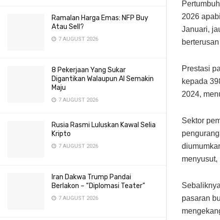
Pertumbuh
2026 apabi
Ramalan Harga Emas: NFP Buy
Atau Sell?
Januari, j
7 AUGUST 2026
berterusan
Prestasi p
8 Pekerjaan Yang Sukar
Digantikan Walaupun AI Semakin
kepada 398
Maju
2024, men
7 AUGUST 2026
Sektor pem
Rusia Rasmi Luluskan Kawal Selia
penguranga
Kripto
diumumkan 
7 AUGUST 2026
menyusut,
Iran Dakwa Trump Pandai
Sebaliknya
Berlakon – “Diplomasi Teater”
pasaran b
7 AUGUST 2026
mengekang