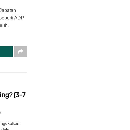
 Jabatan
seperti ADP
uruh.
ng? (3-7
0
engekalkan
 lalu,