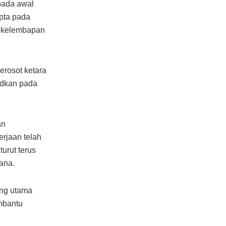
pada awal
pta pada
t kelembapan
erosot ketara
odkan pada
an
erjaan telah
urut terus
ana.
ong utama
mbantu