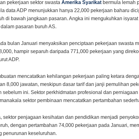
an pekerjaan sektor swasta
Amerika Syarikat
bermula lemah 
la data ADP menunjukkan hanya 22,000 pekerjaan baharu dici
auh di bawah jangkaan pasaran. Angka ini mengukuhkan isyara
 dalam pasaran buruh AS.
ada bulan Januari menyaksikan penciptaan pekerjaan swasta m
,000, hampir separuh daripada 771,000 pekerjaan yang direk
urut ADP.
buatan mencatatkan kehilangan pekerjaan paling ketara deng
n 8,000 jawatan, meskipun dasar tarif dan janji pemulihan pek
sebelum ini. Sektor perkhidmatan profesional dan perniagaan t
 manakala sektor pembinaan mencatatkan pertambahan sederh
, sektor penjagaan kesihatan dan pendidikan menjadi penyok
uruh, dengan pertambahan 74,000 pekerjaan pada Januari, me
 penurunan keseluruhan.