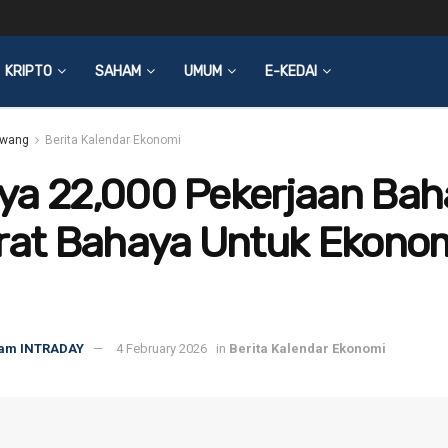
KRIPTO
SAHAM
UMUM
E-KEDAI
wang
Berita Kalendar Ekonomi
ya 22,000 Pekerjaan Bah
arat Bahaya Untuk Ekono
am INTRADAY
4 February 2026
in
Berita Kalendar Ekonomi