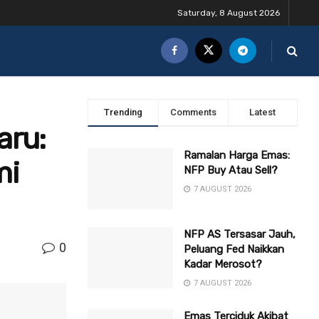
Saturday, 8 August 2026
Trending
Comments
Latest
aru:
Ramalan Harga Emas:
mi
NFP Buy Atau Sell?
7 AUGUST 2026
NFP AS Tersasar Jauh,
0
Peluang Fed Naikkan
Kadar Merosot?
7 AUGUST 2026
Emas Terciduk Akibat