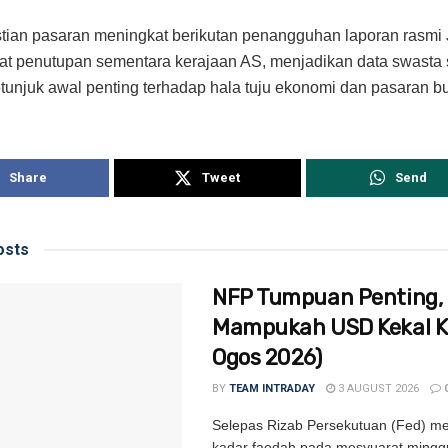
tian pasaran meningkat berikutan penangguhan laporan rasmi
at penutupan sementara kerajaan AS, menjadikan data swasta 
tunjuk awal penting terhadap hala tuju ekonomi dan pasaran b
Share
Tweet
Send
sts
NFP Tumpuan Penting,
Mampukah USD Kekal Ki
Ogos 2026)
BY
TEAM INTRADAY
3 AUGUST 2026
Selepas Rizab Persekutuan (Fed) m
kadar faedah pada mesyuarat minggu