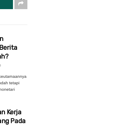
in
Berita
ah?
0
 keutamaannya
ndah tetapi
onetari
an Kerja
ang Pada