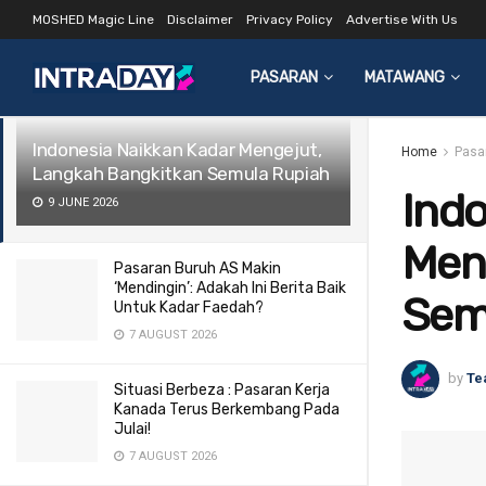
MOSHED Magic Line
Disclaimer
Privacy Policy
Advertise With Us
LATEST
TRENDING
Filter
PASARAN
MATAWANG
Indonesia Naikkan Kadar Mengejut,
Home
Pasa
Langkah Bangkitkan Semula Rupiah
Indo
9 JUNE 2026
Men
Pasaran Buruh AS Makin
‘Mendingin’: Adakah Ini Berita Baik
Sem
Untuk Kadar Faedah?
7 AUGUST 2026
by
Te
Situasi Berbeza : Pasaran Kerja
Kanada Terus Berkembang Pada
Julai!
7 AUGUST 2026