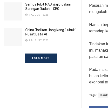
Semua Pilot MAS Wajib Jalani
Pasaran me
Saringan Dadah – CEO
mengukuh 
7 AUGUST 2026
Namun begi
China Jadikan Hong Kong ‘Lubuk’
terhadap k
Pusat Data AI
7 AUGUST 2026
Tindakan lu
ini, manak
pasaran s
LOAD MORE
Pada masa 
bulan keli
ekonomi te
Tags:
Bank