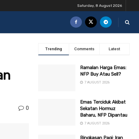
Saturday, 8 August 2026
Trending
Comments
Latest
Ramalan Harga Emas:
an
NFP Buy Atau Sell?
7 AUGUST 2026
Emas Terciduk Akibat
0
Sekatan Hormuz
Baharu, NFP Dipantau
7 AUGUST 2026
Ringkasan Pagi: Iran