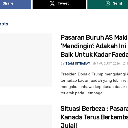
Share
Tweet
Send
sts
Pasaran Buruh AS Mak
‘Mendingin’: Adakah Ini 
Baik Untuk Kadar Faed
BY
TEAM INTRADAY
7 AUGUST 2026
Presiden Donald Trump mengulangi
terhadap kadar faedah yang lebih re
mengakui bahawa keputusan dasar m
terletak pada Lembaga...
Situasi Berbeza : Pasar
Kanada Terus Berkemb
Julai!