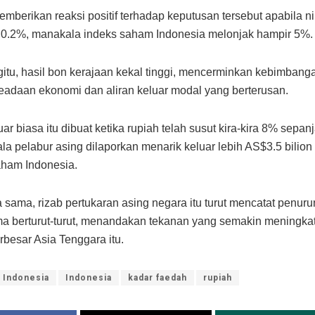
mberikan reaksi positif terhadap keputusan tersebut apabila ni
0.2%, manakala indeks saham Indonesia melonjak hampir 5%.
tu, hasil bon kerajaan kekal tinggi, mencerminkan kebimbang
eadaan ekonomi dan aliran keluar modal yang berterusan.
ar biasa itu dibuat ketika rupiah telah susut kira-kira 8% sepan
ala pelabur asing dilaporkan menarik keluar lebih AS$3.5 bilion
aham Indonesia.
sama, rizab pertukaran asing negara itu turut mencatat penur
ma berturut-turut, menandakan tekanan yang semakin meningka
rbesar Asia Tenggara itu.
 Indonesia
Indonesia
kadar faedah
rupiah