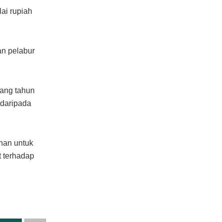
lai rupiah
an pelabur
jang tahun
 daripada
unan untuk
t terhadap