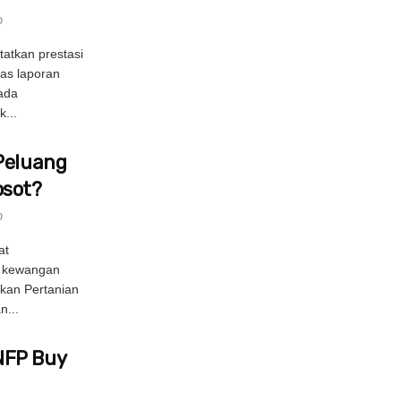
0
atkan prestasi
as laporan
nada
...
Peluang
osot?
0
at
n kewangan
ukan Pertanian
n...
NFP Buy