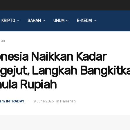
KRIPTO
SAHAM
UMUM
E-KEDAI
ran
nesia Naikkan Kadar
gejut, Langkah Bangkitk
ula Rupiah
am INTRADAY
9 June 2026
in
Pasaran