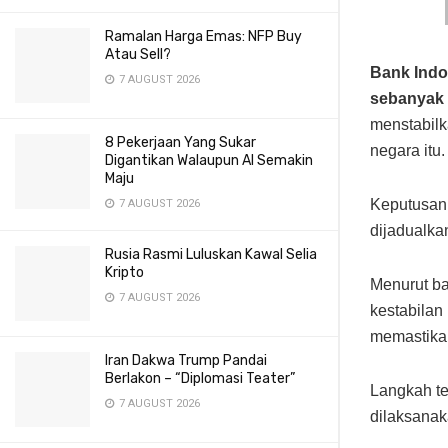
Ramalan Harga Emas: NFP Buy
Atau Sell?
Bank Indo
7 AUGUST 2026
sebanyak 
menstabilk
8 Pekerjaan Yang Sukar
negara itu.
Digantikan Walaupun AI Semakin
Maju
Keputusan 
7 AUGUST 2026
dijadualka
Rusia Rasmi Luluskan Kawal Selia
Kripto
Menurut ba
7 AUGUST 2026
kestabilan
memastikan
Iran Dakwa Trump Pandai
Berlakon – “Diplomasi Teater”
Langkah te
7 AUGUST 2026
dilaksanak