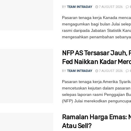
BY
TEAM INTRADAY
7 AUGUST 2026
Pasaran tenaga kerja Kanada mencat
mengagumkan bagi bulan Julai selep
rasmi daripada Jabatan Statistik Ka
mengesahkan penambahan sebanyak
NFP AS Tersasar Jauh, 
Fed Naikkan Kadar Mer
BY
TEAM INTRADAY
7 AUGUST 2026
Pasaran tenaga kerja Amerika Syarik
mencetuskan kejutan dalam pasara
selepas laporan rasmi Penggajian B
(NFP) Julai merekodkan penguncupa
Ramalan Harga Emas: 
Atau Sell?