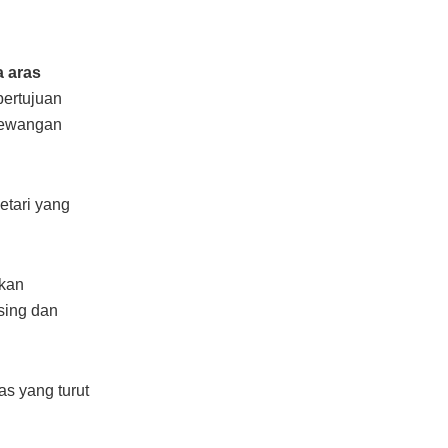
 aras
bertujuan
 kewangan
etari yang
hkan
sing dan
s yang turut