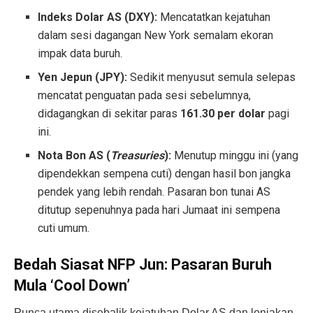
Indeks Dolar AS (DXY):
Mencatatkan kejatuhan
dalam sesi dagangan New York semalam ekoran
impak data buruh.
Yen Jepun (JPY):
Sedikit menyusut semula selepas
mencatat penguatan pada sesi sebelumnya,
didagangkan di sekitar paras
161.30 per dolar
pagi
ini.
Nota Bon AS (
Treasuries
):
Menutup minggu ini (yang
dipendekkan sempena cuti) dengan hasil bon jangka
pendek yang lebih rendah. Pasaran bon tunai AS
ditutup sepenuhnya pada hari Jumaat ini sempena
cuti umum.
Bedah Siasat NFP Jun: Pasaran Buruh
Mula ‘Cool Down’
Punca utama disebalik kejatuhan Dolar AS dan lonjakan