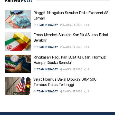
Related
Posts
Ringgit Mengukuh Susulan Data Ekonomi AS
Lemah
BY
TEAM INTRADAY
6 AUGUST 2026
0
Emas Meroket Susulan Konflik AS-Iran Bakal
Berakhir
BY
TEAM INTRADAY
6 AUGUST 2026
0
Ringkasan Pagi: Iran Buat Kejutan, Hormuz
Hampir Dibuka Semula!
BY
TEAM INTRADAY
6 AUGUST 2026
0
Selat Hormuz Bakal Dibuka? S&P 500
Tembus Paras Tertinggi
BY
TEAM INTRADAY
5 AUGUST 2026
0