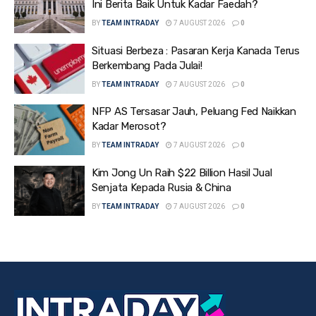
Ini Berita Baik Untuk Kadar Faedah?
BY
TEAM INTRADAY
7 AUGUST 2026
0
Situasi Berbeza : Pasaran Kerja Kanada Terus
Berkembang Pada Julai!
BY
TEAM INTRADAY
7 AUGUST 2026
0
NFP AS Tersasar Jauh, Peluang Fed Naikkan
Kadar Merosot?
BY
TEAM INTRADAY
7 AUGUST 2026
0
Kim Jong Un Raih $22 Billion Hasil Jual
Senjata Kepada Rusia & China
BY
TEAM INTRADAY
7 AUGUST 2026
0