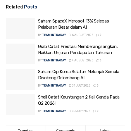
Related
Posts
Saham SpaceX Merosot 13% Selepas
Pelaburan Besar dalam AI
BY
TEAM INTRADAY
6 AUGUST 2026
0
Grab Catat Prestasi Memberangsangkan,
Naikkan Unjuran Pendapatan Tahunan
BY
TEAM INTRADAY
4 AUGUST 2026
0
Saham Cip Korea Selatan Melonjak Semula
Disokong Gelombang AI
BY
TEAM INTRADAY
31 JULY 2026
0
Shell Catat Keuntungan 2 Kali Ganda Pada
Q2 2026!
BY
TEAM INTRADAY
30 JULY 2026
0
Trending
Comments
Latest