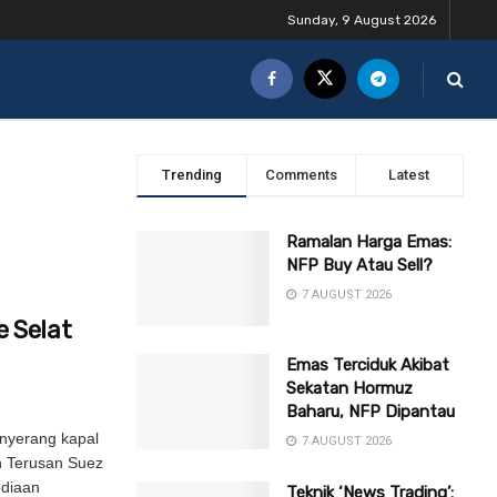
Sunday, 9 August 2026
Trending
Comments
Latest
Ramalan Harga Emas:
NFP Buy Atau Sell?
7 AUGUST 2026
 Selat
Emas Terciduk Akibat
Sekatan Hormuz
Baharu, NFP Dipantau
nyerang kapal
7 AUGUST 2026
n Terusan Suez
ediaan
Teknik ‘News Trading’: