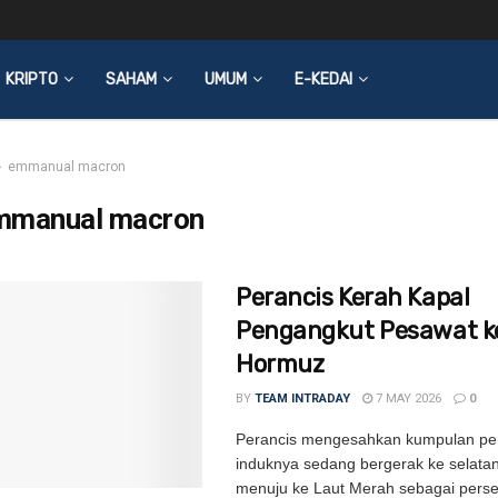
KRIPTO
SAHAM
UMUM
E-KEDAI
emmanual macron
mmanual macron
Perancis Kerah Kapal
Pengangkut Pesawat ke
Hormuz
BY
TEAM INTRADAY
7 MAY 2026
0
Perancis mengesahkan kumpulan pe
induknya sedang bergerak ke selata
menuju ke Laut Merah sebagai pers