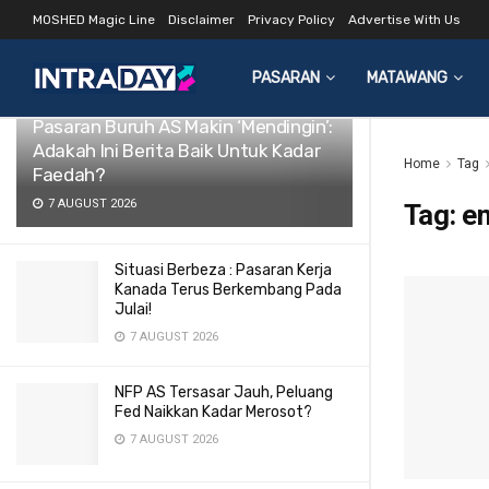
MOSHED Magic Line
Disclaimer
Privacy Policy
Advertise With Us
LATEST
TRENDING
Filter
PASARAN
MATAWANG
Pasaran Buruh AS Makin ‘Mendingin’:
Adakah Ini Berita Baik Untuk Kadar
Home
Tag
Faedah?
7 AUGUST 2026
Tag:
e
Situasi Berbeza : Pasaran Kerja
Kanada Terus Berkembang Pada
Julai!
7 AUGUST 2026
NFP AS Tersasar Jauh, Peluang
Fed Naikkan Kadar Merosot?
7 AUGUST 2026