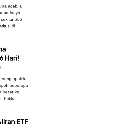
tama apabila
 kepadanya
 sekitar $56
titusi di
na
6 Hari!
0
taring apabila
empoh beberapa
a besar ke
t. Ketika
Aliran ETF