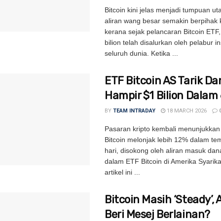
Bitcoin kini jelas menjadi tumpuan u
aliran wang besar semakin berpihak
kerana sejak pelancaran Bitcoin ETF,
bilion telah disalurkan oleh pelabur ins
seluruh dunia. Ketika ...
ETF Bitcoin AS Tarik Da
Hampir $1 Bilion Dalam 
BY
TEAM INTRADAY
18 MARCH 2026
Pasaran kripto kembali menunjukkan 
Bitcoin melonjak lebih 12% dalam t
hari, disokong oleh aliran masuk dan
dalam ETF Bitcoin di Amerika Syarika
artikel ini ...
Bitcoin Masih ‘Steady’, 
Beri Mesej Berlainan?