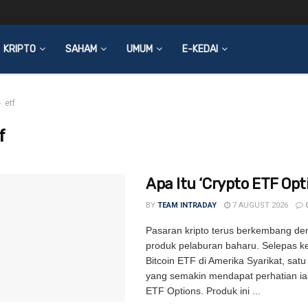
KRIPTO
SAHAM
UMUM
E-KEDAI
etf
f
Apa Itu ‘Crypto ETF Opti
BY
TEAM INTRADAY
7 AUGUST 2026
Pasaran kripto terus berkembang de
produk pelaburan baharu. Selepas k
Bitcoin ETF di Amerika Syarikat, satu
yang semakin mendapat perhatian ia
ETF Options. Produk ini ...