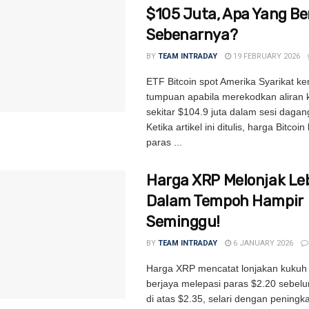
$105 Juta, Apa Yang Be
Sebenarnya?
BY
TEAM INTRADAY
19 FEBRUARY 2026
ETF Bitcoin spot Amerika Syarikat ke
tumpuan apabila merekodkan aliran 
sekitar $104.9 juta dalam sesi dagan
Ketika artikel ini ditulis, harga Bitcoin
paras ...
Harga XRP Melonjak Le
Dalam Tempoh Hampir
Seminggu!
BY
TEAM INTRADAY
6 JANUARY 2026
Harga XRP mencatat lonjakan kukuh 
berjaya melepasi paras $2.20 sebe
di atas $2.35, selari dengan peningk