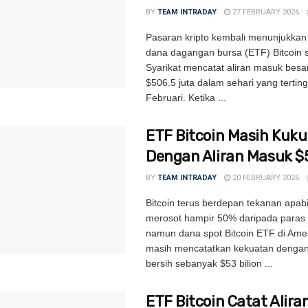
BY
TEAM INTRADAY
27 FEBRUARY 2026
Pasaran kripto kembali menunjukkan 
dana dagangan bursa (ETF) Bitcoin s
Syarikat mencatat aliran masuk besa
$506.5 juta dalam sehari yang terting
Februari. Ketika ...
ETF Bitcoin Masih Kuk
Dengan Aliran Masuk $5
BY
TEAM INTRADAY
20 FEBRUARY 2026
Bitcoin terus berdepan tekanan apab
merosot hampir 50% daripada paras t
namun dana spot Bitcoin ETF di Amer
masih mencatatkan kekuatan dengan
bersih sebanyak $53 bilion ...
ETF Bitcoin Catat Alira