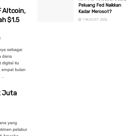
Peluang Fed Naikkan
 Altcoin,
Kadar Merosot?
h $1.5
7 AUGUST 2026
0
ya sebagai
la dana
igital itu
a empat bulan
...
2 Juta
dana yang
timen pelabur
di Amerika