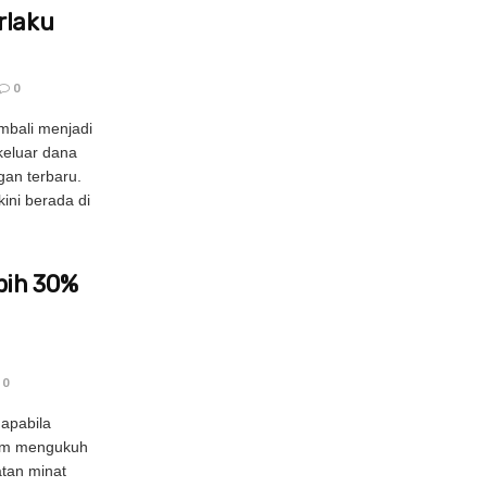
rlaku
0
mbali menjadi
keluar dana
gan terbaru.
 kini berada di
bih 30%
0
apabila
lum mengukuh
atan minat