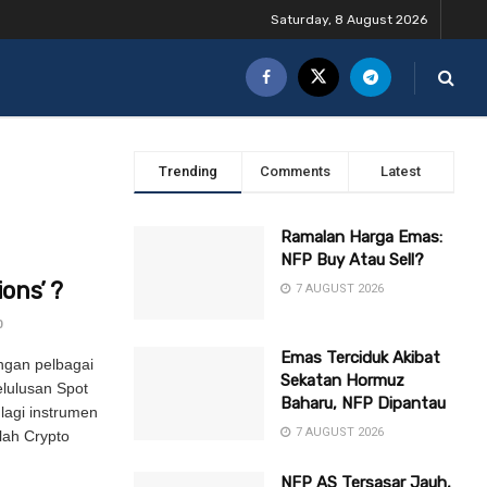
Saturday, 8 August 2026
Trending
Comments
Latest
Ramalan Harga Emas:
NFP Buy Atau Sell?
ons’ ?
7 AUGUST 2026
0
Emas Terciduk Akibat
ngan pelbagai
Sekatan Hormuz
elulusan Spot
Baharu, NFP Dipantau
 lagi instrumen
7 AUGUST 2026
lah Crypto
NFP AS Tersasar Jauh,