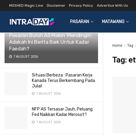
MOSHED Magic Line
Disclaimer
Privacy Policy
Advertise With Us
LATEST
TRENDING
Filter
PASARAN
MATAWANG
Pasaran Buruh AS Makin ‘Mendingin’:
Adakah Ini Berita Baik Untuk Kadar
Home
Tag
Faedah?
7 AUGUST 2026
Tag:
et
Situasi Berbeza : Pasaran Kerja
Kanada Terus Berkembang Pada
Julai!
7 AUGUST 2026
NFP AS Tersasar Jauh, Peluang
Fed Naikkan Kadar Merosot?
7 AUGUST 2026