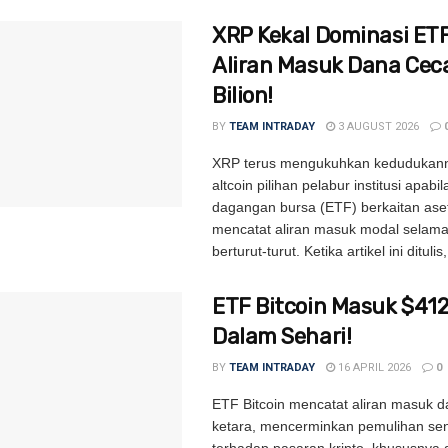
XRP Kekal Dominasi ETF
Aliran Masuk Dana Ceca
Bilion!
BY
TEAM INTRADAY
3 AUGUST 2026
XRP terus mengukuhkan kedudukann
altcoin pilihan pelabur institusi apabi
dagangan bursa (ETF) berkaitan aset d
mencatat aliran masuk modal selam
berturut-turut. Ketika artikel ini ditulis, 
ETF Bitcoin Masuk $41
Dalam Sehari!
BY
TEAM INTRADAY
16 APRIL 2026
0
ETF Bitcoin mencatat aliran masuk 
ketara, mencerminkan pemulihan sen
terhadap pasaran kripto, khususnya 