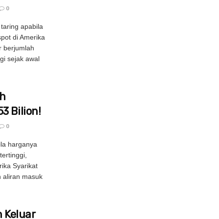
0
taring apabila
pot di Amerika
r berjumlah
gi sejak awal
uh
3 Bilion!
0
ila harganya
ertinggi,
ika Syarikat
 aliran masuk
n Keluar