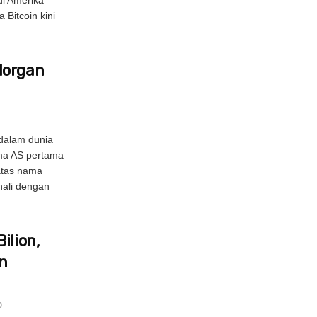
a Bitcoin kini
Morgan
 dalam dunia
ma AS pertama
atas nama
nali dengan
ilion,
an
0