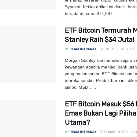
Syarikat. Ketika artikel ini ditulis, harg
berada di paras $74,587 ...
ETF Bitcoin Termurah 
Stanley Raih $34 Juta!
BY
TEAM INTRADAY
9 APRIL 2026
0
Morgan Stanley kini menulis sejarah
kewangan apabila menjadi bank uta
yang melancarkan ETF Bitcoin spot 
mereka sendiri. Produk baru ini, dike
simbol MSBT, ...
ETF Bitcoin Masuk $56 B
Emas Bukan Lagi Pilih
Utama?
BY
TEAM INTRADAY
30 MARCH 2026