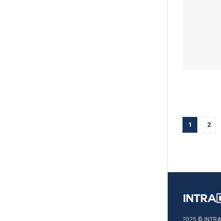
1
2
2025 © INTRA