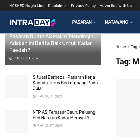
MOSHED Magic Line
Disclaimer
Privacy Policy
Advertise With Us
LATEST
TRENDING
Filter
PASARAN
MATAWANG
Pasaran Buruh AS Makin ‘Mendingin’:
Adakah Ini Berita Baik Untuk Kadar
Home
Tag
Faedah?
7 AUGUST 2026
Tag:
M
Situasi Berbeza : Pasaran Kerja
Kanada Terus Berkembang Pada
Julai!
7 AUGUST 2026
NFP AS Tersasar Jauh, Peluang
Fed Naikkan Kadar Merosot?
7 AUGUST 2026