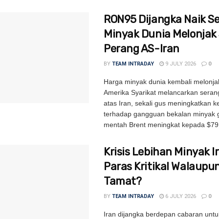
RON95 Dijangka Naik S
Minyak Dunia Melonjak
Perang AS-Iran
BY
TEAM INTRADAY
9 JULY 2026
0
Harga minyak dunia kembali melonja
Amerika Syarikat melancarkan seran
atas Iran, sekali gus meningkatkan 
terhadap gangguan bekalan minyak g
mentah Brent meningkat kepada $79.2
Krisis Lebihan Minyak I
Paras Kritikal Walaupu
Tamat?
BY
TEAM INTRADAY
6 JULY 2026
0
Iran dijangka berdepan cabaran untu