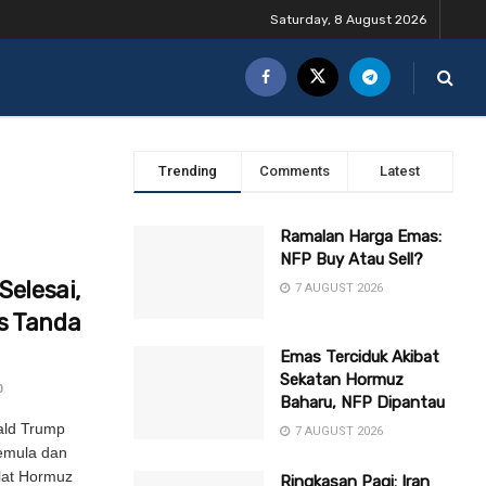
Saturday, 8 August 2026
Trending
Comments
Latest
Ramalan Harga Emas:
NFP Buy Atau Sell?
Selesai,
7 AUGUST 2026
s Tanda
Emas Terciduk Akibat
Sekatan Hormuz
0
Baharu, NFP Dipantau
ald Trump
7 AUGUST 2026
emula dan
lat Hormuz
Ringkasan Pagi: Iran