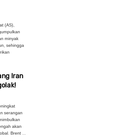
at (AS),
ngumpulkan
lan minyak
un, sehingga
rikan
ang Iran
golak!
eningkat
an serangan
enimbulkan
engah akan
al. Brent ...