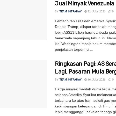
Jual Minyak Venezuela
BY
TEAM INTRADAY
22 JULY 2026
0
Pentadbiran Presiden Amerika Syarik
Donald Trump, dilaporkan telah me
lebih AS$13 bilion hasil daripada jua
Venezuela sepanjang tahun ini. Nam
kini Washington masih belum membe
penjelasan terperinci ...
Ringkasan Pagi: AS Ser
Lagi, Pasaran Mula Ber
BY
TEAM INTRADAY
16 JULY 2026
0
Harga minyak mentah dunia terus m
selepas Amerika Syarikat melancark
terbaharu ke atas Iran, sekali gus m
kebimbangan ketegangan di Timur T
lebih mengganggu bekalan tenaga glob