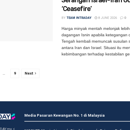
Serangan Israel-Iran G
‘Ceasefire’
BY
TEAM INTRADAY
8 JUNE 2026
0
Harga minyak mentah melonjak lebi
dagangan Isnin apabila ketegangan d
Tengah kembali memuncak susulan 
antara Iran dan Israel. Situasi itu m
kebimbangan terhadap kestabilan gen
…
9
Next
Media Pasaran Kewangan No. 1 di Malaysia
DAY.my ⚡