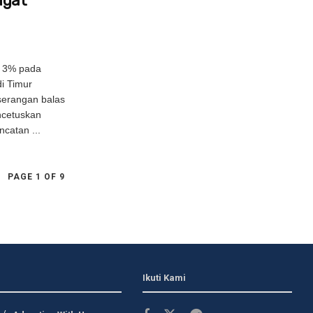
ugat
h 3% pada
i Timur
serangan balas
encetuskan
catan ...
PAGE 1 OF 9
Ikuti Kami