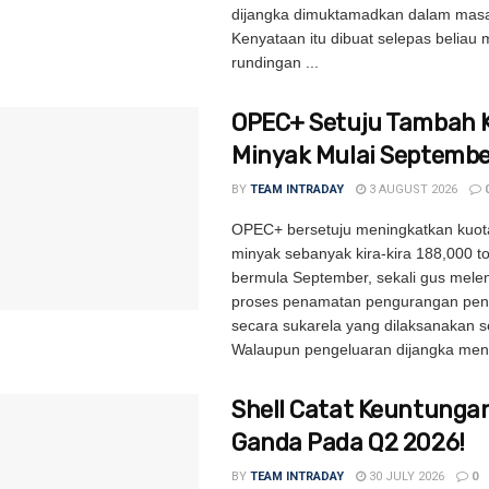
dijangka dimuktamadkan dalam masa
Kenyataan itu dibuat selepas beliau 
rundingan ...
OPEC+ Setuju Tambah 
Minyak Mulai Septembe
BY
TEAM INTRADAY
3 AUGUST 2026
OPEC+ bersetuju meningkatkan kuot
minyak sebanyak kira-kira 188,000 t
bermula September, sekali gus mel
proses penamatan pengurangan pen
secara sukarela yang dilaksanakan s
Walaupun pengeluaran dijangka menin
Shell Catat Keuntungan
Ganda Pada Q2 2026!
BY
TEAM INTRADAY
30 JULY 2026
0