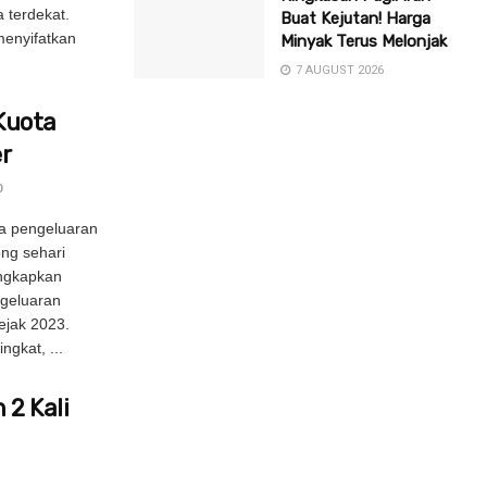
 terdekat.
Buat Kejutan! Harga
menyifatkan
Minyak Terus Melonjak
7 AUGUST 2026
Kuota
r
0
a pengeluaran
ong sehari
engkapkan
geluaran
ejak 2023.
gkat, ...
 2 Kali