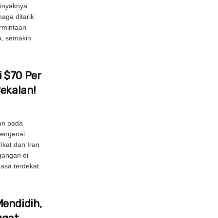
inyaknya
aga ditarik
ermintaan
a, semakin
 $70 Per
Bekalan!
an pada
mengenai
ikat dan Iran
gangan di
asa terdekat.
endidih,