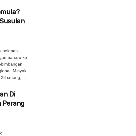
emula?
 Susulan
k selepas
gan baharu ke
kebimbangan
lobal. Minyak
8 setong, ...
ran Di
n Perang
k