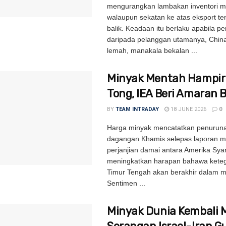
mengurangkan lambakan inventori m
walaupun sekatan ke atas eksport ten
balik. Keadaan itu berlaku apabila p
daripada pelanggan utamanya, Chin
lemah, manakala bekalan ...
Minyak Mentah Hampiri
Tong, IEA Beri Amaran 
BY
TEAM INTRADAY
18 JUNE 2026
0
Harga minyak mencatatkan penurun
dagangan Khamis selepas laporan 
perjanjian damai antara Amerika Syar
meningkatkan harapan bahawa kete
Timur Tengah akan berakhir dalam m
Sentimen ...
Minyak Dunia Kembali M