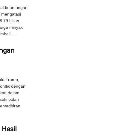
atat keuntungan
, mengatasi
.79 bilion.
harga minyak
bali ...
engan
ald Trump,
onflik dengan
tkan dalam
suki bulan
entadbiran
 Hasil