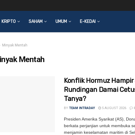
KRIPTO
SAHAM
UMUM
E-KEDAI
Minyak Mentah
inyak Mentah
Konflik Hormuz Hampir 
Rundingan Damai Cetu
Tanya?
BY
TEAM INTRADAY
5 AUGUST 2026
Presiden Amerika Syarikat (AS), Don
berkata perjanjian untuk membuka s
menjamin keselamatan maritim di Se