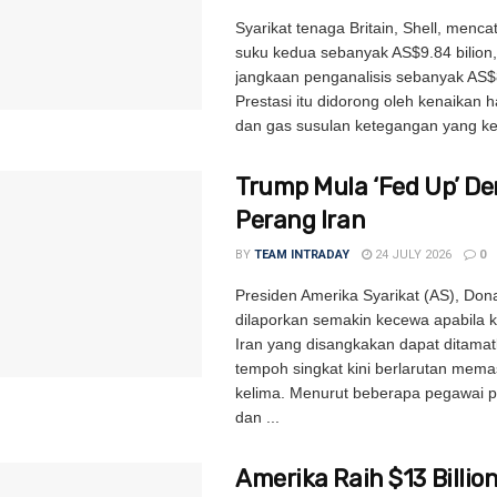
Syarikat tenaga Britain, Shell, menc
suku kedua sebanyak AS$9.84 bilion
jangkaan penganalisis sebanyak AS$8
Prestasi itu didorong oleh kenaikan 
dan gas susulan ketegangan yang kem
Trump Mula ‘Fed Up’ D
Perang Iran
BY
TEAM INTRADAY
24 JULY 2026
0
Presiden Amerika Syarikat (AS), Don
dilaporkan semakin kecewa apabila k
Iran yang disangkakan dapat ditama
tempoh singkat kini berlarutan mema
kelima. Menurut beberapa pegawai p
dan ...
Amerika Raih $13 Billion