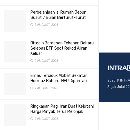
Perbelanjaan Isi Rumah Jepun
Susut 7 Bulan Berturut-Turut
7 AUGUST 2026
Bitcoin Berdepan Tekanan Baharu
Selepas ETF Spot Rekod Aliran
Keluar
7 AUGUST 2026
Emas Terciduk Akibat Sekatan
Hormuz Baharu, NFP Dipantau
2025 © INTRA
Sejak Julai 20
7 AUGUST 2026
Ringkasan Pagi: Iran Buat Kejutan!
Harga Minyak Terus Melonjak
7 AUGUST 2026