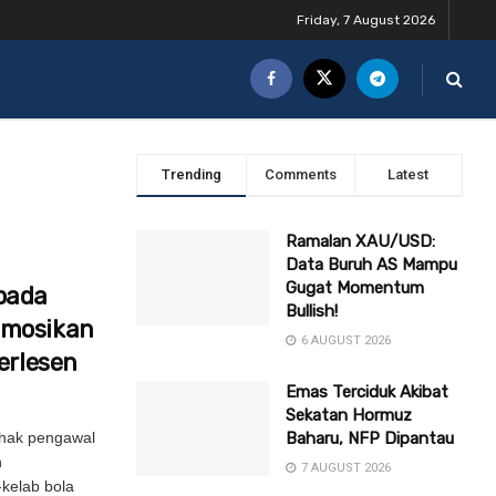
Friday, 7 August 2026
Trending
Comments
Latest
Ramalan XAU/USD:
Data Buruh AS Mampu
Gugat Momentum
pada
Bullish!
omosikan
6 AUGUST 2026
erlesen
Emas Terciduk Akibat
Sekatan Hormuz
pihak pengawal
Baharu, NFP Dipantau
h
7 AUGUST 2026
kelab bola