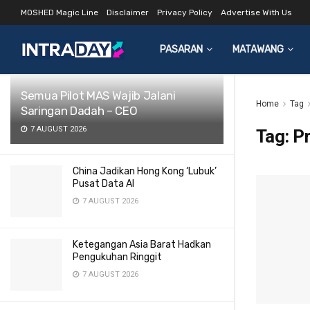
MOSHED Magic Line
Disclaimer
Privacy Policy
Advertise With Us
LATEST
TRENDING
Filter
PASARAN
MATAWANG
Semua Pilot MAS Wajib Jalani
Home
Tag
Saringan Dadah – CEO
7 AUGUST 2026
Tag:
P
China Jadikan Hong Kong ‘Lubuk’
Pusat Data AI
7 AUGUST 2026
Ketegangan Asia Barat Hadkan
Pengukuhan Ringgit
7 AUGUST 2026