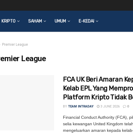
KRIPTO
SAHAM
UMUM
E-KEDAI
Premier League
remier League
FCA UK Beri Amaran Ke
Kelab EPL Yang Mempr
Platform Kripto Tidak B
BY
TEAM INTRADAY
3 JUNE 2026
0
Financial Conduct Authority (FCA), 
selia kewangan United Kingdom tela
mengeluarkan amaran kepada kelab-