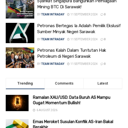
Syarikat Singapura Bangunkan Perniagaan
Mining BTC Di Sarawak!
BY
TEAM INTRADAY
11 SEPTEMBER 2024
0
Petronas Bertegas Ia Adalah Pemilik Ekslusif
Sumber Minyak Negeri Sarawak
BY
TEAM INTRADAY
11 SEPTEMBER 2024
0
Petronas Kalah Dalam Tuntutan Hak
Petroleum di Negeri Sarawak
BY
TEAM INTRADAY
11 SEPTEMBER 2024
0
Trending
Comments
Latest
Ramalan XAU/USD: Data Buruh AS Mampu
Gugat Momentum Bullish!
6 AUGUST 2026
Emas Meroket Susulan Konflik AS-Iran Bakal
Berakhir