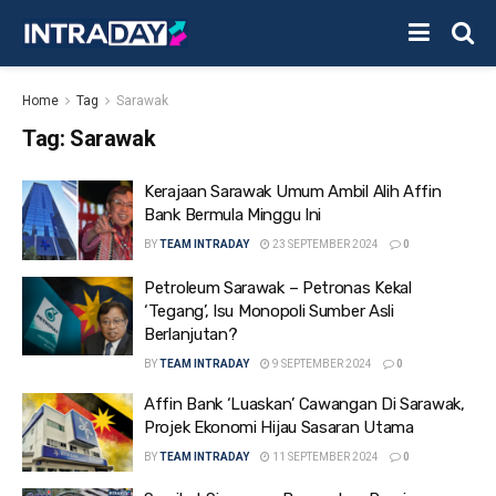
Home
Tag
Sarawak
Tag:
Sarawak
Kerajaan Sarawak Umum Ambil Alih Affin
Bank Bermula Minggu Ini
BY
TEAM INTRADAY
23 SEPTEMBER 2024
0
Petroleum Sarawak – Petronas Kekal
‘Tegang’, Isu Monopoli Sumber Asli
Berlanjutan?
BY
TEAM INTRADAY
9 SEPTEMBER 2024
0
Affin Bank ‘Luaskan’ Cawangan Di Sarawak,
Projek Ekonomi Hijau Sasaran Utama
BY
TEAM INTRADAY
11 SEPTEMBER 2024
0