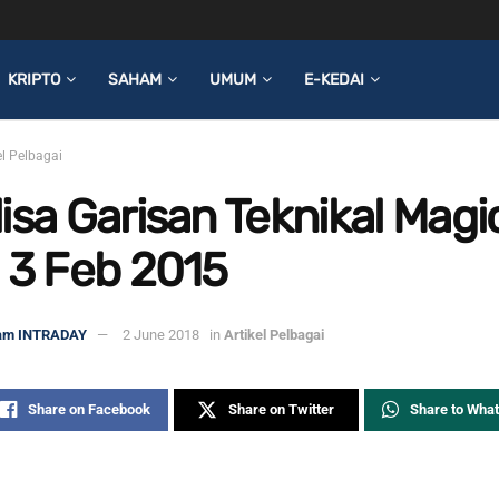
KRIPTO
SAHAM
UMUM
E-KEDAI
el Pelbagai
isa Garisan Teknikal Magi
 3 Feb 2015
am INTRADAY
2 June 2018
in
Artikel Pelbagai
Share on Facebook
Share on Twitter
Share to Wha