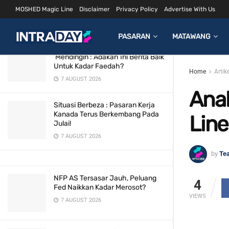
Feb 2015
MOSHED Magic Line
Disclaimer
Privacy Policy
Advertise With Us
LATEST
TRENDING
Filter
2 JUNE 2018
PASARAN
MATAWANG
Pasaran Buruh AS Makin
‘Mendingin’: Adakah Ini Berita Baik
Untuk Kadar Faedah?
Home
Artik
7 AUGUST 2026
Anal
Situasi Berbeza : Pasaran Kerja
Kanada Terus Berkembang Pada
Line
Julai!
7 AUGUST 2026
by
Te
NFP AS Tersasar Jauh, Peluang
4
Fed Naikkan Kadar Merosot?
VIEWS
7 AUGUST 2026