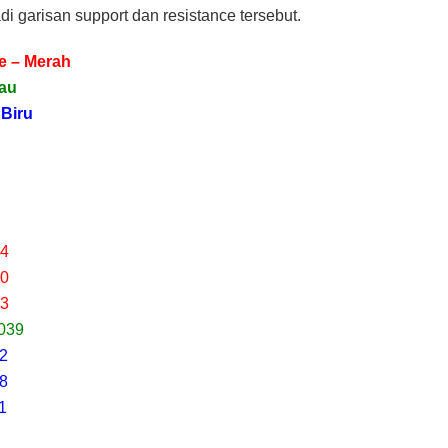
di garisan support dan resistance tersebut.
e – Merah
jau
 Biru
54
20
73
5039
92
58
1