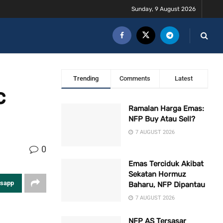
Sunday, 9 August 2026
Trending
Comments
Latest
c
Ramalan Harga Emas:
NFP Buy Atau Sell?
7 AUGUST 2026
0
Emas Terciduk Akibat
Sekatan Hormuz
tsapp
Baharu, NFP Dipantau
7 AUGUST 2026
NFP AS Tersasar