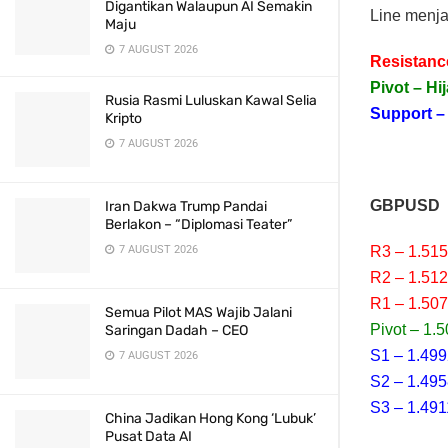
Digantikan Walaupun AI Semakin
Line menja
Maju
7 AUGUST 2026
Resistanc
Pivot – Hi
Rusia Rasmi Luluskan Kawal Selia
Support –
Kripto
7 AUGUST 2026
GBPUSD
Iran Dakwa Trump Pandai
Berlakon – “Diplomasi Teater”
R3 – 1.51
7 AUGUST 2026
R2 – 1.51
R1 – 1.50
Semua Pilot MAS Wajib Jalani
Pivot – 1.
Saringan Dadah – CEO
S1 – 1.49
7 AUGUST 2026
S2 – 1.49
S3 – 1.491
China Jadikan Hong Kong ‘Lubuk’
Pusat Data AI