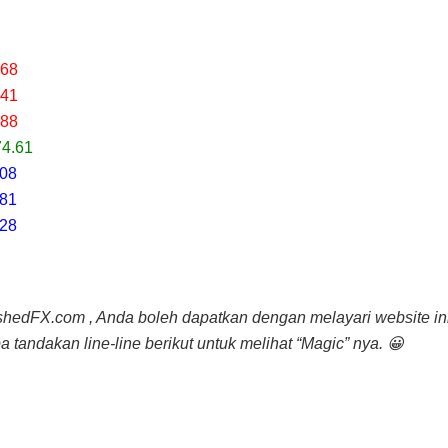
.68
.41
.88
74.61
.08
.81
.28
shedFX.com , Anda boleh dapatkan dengan melayari website ini 
 tandakan line-line berikut untuk melihat “Magic” nya. 😀