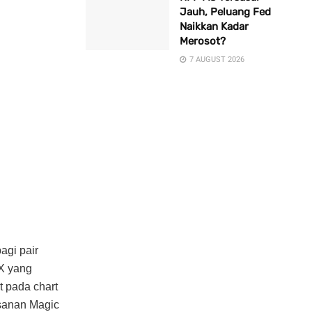
Jauh, Peluang Fed
Naikkan Kadar
Merosot?
7 AUGUST 2026
agi pair
X yang
 pada chart
esanan Magic