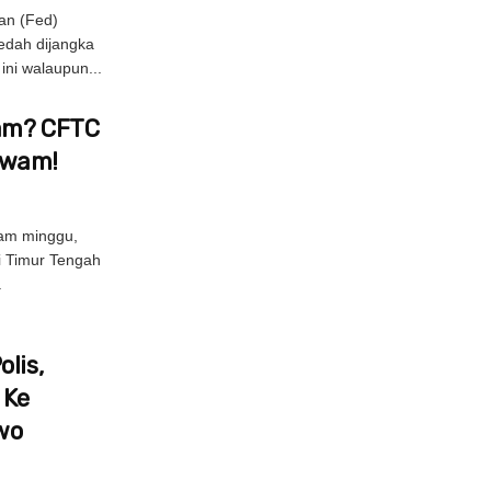
an (Fed)
edah dijangka
ni walaupun...
Jam? CFTC
Awam!
am minggu,
di Timur Tengah
.
lis,
 Ke
wo