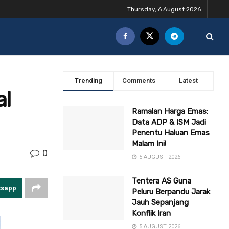
Thursday, 6 August 2026
Trending
Comments
Latest
l
Ramalan Harga Emas:
Data ADP & ISM Jadi
Penentu Haluan Emas
Malam Ini!
0
5 AUGUST 2026
Tentera AS Guna
tsapp
Peluru Berpandu Jarak
Jauh Sepanjang
Konflik Iran
5 AUGUST 2026