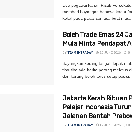
Dua pegawai kanan Rizab Persekutu
memberi bayangan bahawa kadar fa
kekal pada paras semasa buat masa i
Boleh Trade Emas 24 
Mula Minta Pendapat 
BY
TEAM INTRADAY
23 JUNE 2026
0
Bayangkan korang tengah lepak mal
tiba-tiba ada berita perang meletus 
dan korang boleh terus setup posisi..
Jakarta Kerah Ribuan Po
Pelajar Indonesia Turun
Jalanan Bantah Prabo
BY
TEAM INTRADAY
12 JUNE 2026
0