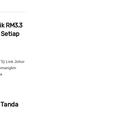
ik RM3.3
 Setiap
S) Link Johor
pemangkin
la
s Tanda