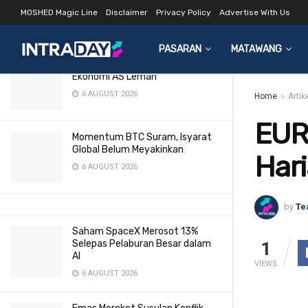
Harian 24 Feb 2015
MOSHED Magic Line
Disclaimer
Privacy Policy
Advertise With Us
LATEST
TRENDING
Filter
24 FEBRUARY 2015
PASARAN
MATAWANG
Ringgit Mengukuh Susulan Data
Ekonomi AS Lemah
6 AUGUST 2026
Home
Artik
EUR
Momentum BTC Suram, Isyarat
Global Belum Meyakinkan
Hari
6 AUGUST 2026
by
Te
Saham SpaceX Merosot 13%
Selepas Pelaburan Besar dalam
1
AI
VIEWS
6 AUGUST 2026