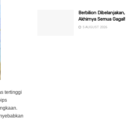
Berbilion Dibelanjakan,
Akhirnya Semua Gagal!
5 AUGUST 2026
 tertinggi
pips
jangkaan.
enyebabkan