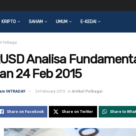
KRIPTO
SAHAM
UMUM
E-KEDAI
el Pelbagai
USD Analisa Fundamenta
an 24 Feb 2015
am INTRADAY
24 February 2015
in
Artikel Pelbagai
Share on Facebook
Share on Twitter
Share to Wha