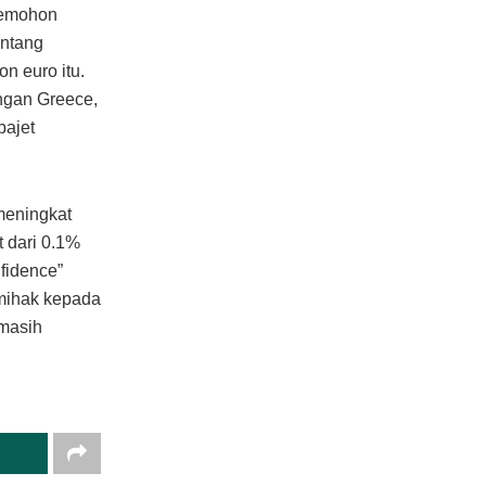
 memohon
entang
n euro itu.
ngan Greece,
bajet
meningkat
 dari 0.1%
fidence”
emihak kepada
 masih