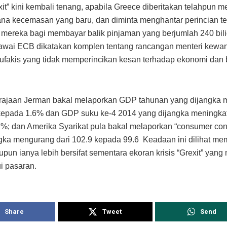
exit” kini kembali tenang, apabila Greece diberitakan telahpun
na kecemasan yang baru, dan diminta menghantar perincian t
mereka bagi membayar balik pinjaman yang berjumlah 240 bilio
awai ECB dikatakan komplen tentang rancangan menteri kewa
ufakis yang tidak memperincikan kesan terhadap ekonomi dan 
kerajaan Jerman bakal melaporkan GDP tahunan yang dijangka 
kepada 1.6% dan GDP suku ke-4 2014 yang dijangka meningkat
%; dan Amerika Syarikat pula bakal melaporkan “consumer con
gka mengurang dari 102.9 kepada 99.6 Keadaan ini dilihat m
upun ianya lebih bersifat sementara ekoran krisis “Grexit” yang
i pasaran.
Share
Tweet
Send