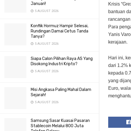
Januari!
Krisis “Gr
bantuan da
5 AUGUST 2026
rancangan 
Konflik Hormuz Hampir Selesai,
Para peng
Rundingan Damai Cetus Tanda
Yanis Varo
Tanya?
kerajaan.
5 AUGUST 2026
Hari ini, 
Siapa Calon Pilihan Raya AS Yang
Disokong Industri Kripto?
dari 1.2% 
5 AUGUST 2026
kepada 0.7
yang dijan
Euro, wala
Misi Angkasa Paling Mahal Dalam
Sejarah!
menghantu
5 AUGUST 2026
Samsung Sasar Kuasai Pasaran
Stablecoin Melalui 800 Juta