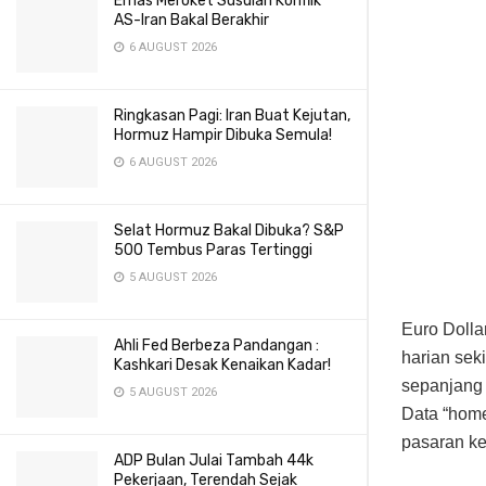
Emas Meroket Susulan Konflik
AS-Iran Bakal Berakhir
6 AUGUST 2026
Ringkasan Pagi: Iran Buat Kejutan,
Hormuz Hampir Dibuka Semula!
6 AUGUST 2026
Selat Hormuz Bakal Dibuka? S&P
500 Tembus Paras Tertinggi
5 AUGUST 2026
Euro Dolla
Ahli Fed Berbeza Pandangan :
harian seki
Kashkari Desak Kenaikan Kadar!
sepanjang 
5 AUGUST 2026
Data “hom
pasaran ke
ADP Bulan Julai Tambah 44k
Pekerjaan, Terendah Sejak