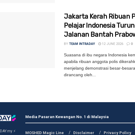
Jakarta Kerah Ribuan Po
Pelajar Indonesia Turun
Jalanan Bantah Prabo
BY
TEAM INTRADAY
12 JUNE 2026
0
Suasana di ibu negara Indonesia kem
apabila ribuan anggota polis dikerah
menjelang demonstrasi besar-besar
dirancang oleh...
Media Pasaran Kewangan No. 1 di Malaysia
DAY.my ⚡
MOSHED Magic Line
Disclaimer
Privacy Policy