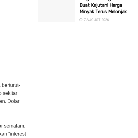
Buat Kejutan! Harga
Minyak Terus Melonjak
7 AUGUST 2026
 berturut-
 sekitar
n. Dolar
lar semalam,
an “interest