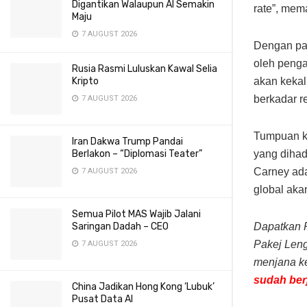
Digantikan Walaupun AI Semakin
rate”, mem
Maju
7 AUGUST 2026
Dengan pa
oleh penga
Rusia Rasmi Luluskan Kawal Selia
akan kekal
Kripto
berkadar r
7 AUGUST 2026
Tumpuan ki
Iran Dakwa Trump Pandai
yang dihad
Berlakon – “Diplomasi Teater”
Carney ada
7 AUGUST 2026
global aka
Semua Pilot MAS Wajib Jalani
Dapatkan 
Saringan Dadah – CEO
Pakej Len
7 AUGUST 2026
menjana ke
sudah berj
China Jadikan Hong Kong ‘Lubuk’
Pusat Data AI