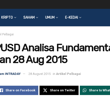
KRIPTO
SAHAM
UMUM
E-KEDAI
el Pelbagai
USD Analisa Fundament
ian 28 Aug 2015
am INTRADAY
28 August 2015
in
Artikel Pelbagai
Share on Facebook
Share on Twitter
Share to Wha