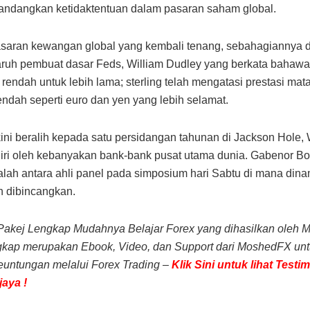
andangkan ketidaktentuan dalam pasaran saham global.
saran kewangan global yang kembali tenang, sebahagiannya 
ruh pembuat dasar Feds, William Dudley yang berkata bahawa
 rendah untuk lebih lama; sterling telah mengatasi prestasi ma
endah seperti euro dan yen yang lebih selamat.
ni beralih kepada satu persidangan tahunan di Jackson Hole,
iri oleh kebanyakan bank-bank pusat utama dunia. Gabenor B
lah antara ahli panel pada simposium hari Sabtu di mana dinam
n dibincangkan.
Pakej Lengkap Mudahnya Belajar Forex yang dihasilkan oleh 
gkap merupakan Ebook, Video, dan Support dari MoshedFX un
untungan melalui Forex Trading –
Klik Sini untuk lihat Testi
aya !