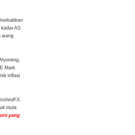
disebabkan
 kadar AS
ta wang
 Wyoming,
oE Mark
ik inflasi
MoshedFX.
tuk mula
moni yang