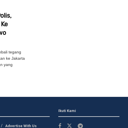
lis,
 Ke
wo
bali tegang
kan ke Jakarta
an yang
Ikuti Kami
Advertise With Us