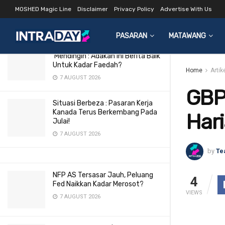
Harian 28 Aug 2015
MOSHED Magic Line
Disclaimer
Privacy Policy
Advertise With Us
LATEST
TRENDING
Filter
28 AUGUST 2015
PASARAN
MATAWANG
Pasaran Buruh AS Makin
‘Mendingin’: Adakah Ini Berita Baik
Untuk Kadar Faedah?
Home
Artik
7 AUGUST 2026
GBP
Situasi Berbeza : Pasaran Kerja
Kanada Terus Berkembang Pada
Har
Julai!
7 AUGUST 2026
by
Te
NFP AS Tersasar Jauh, Peluang
4
Fed Naikkan Kadar Merosot?
VIEWS
7 AUGUST 2026