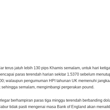
ar terus jatuh lebih 130 pips Khamis semalam, untuk hari ketiga
mencapai paras terendah harian sekitar 1.5370 sebelum menutup
400; walaupun pengumuman HPI tahunan UK memenuhi jangkaa
ik sehingga semalam, mengimbangi pergerakan pound.
erlegar berhampiran paras tiga minggu terendah berbanding do
abur tidak pasti mengenai masa Bank of England akan menaikk