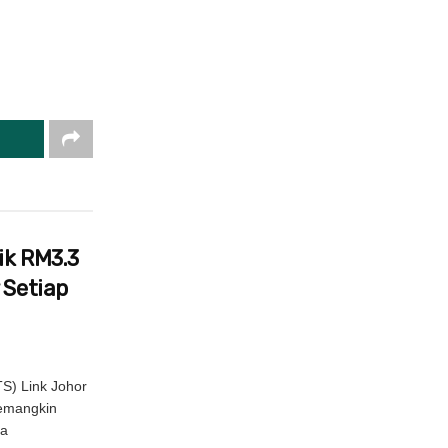
ik RM3.3
 Setiap
S) Link Johor
pemangkin
la