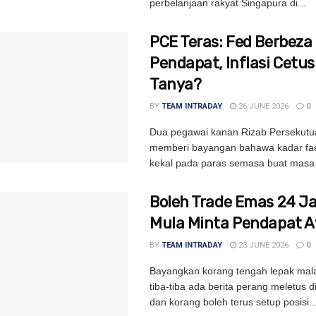
perbelanjaan rakyat Singapura di...
PCE Teras: Fed Berbeza
Pendapat, Inflasi Cetu
Tanya?
BY
TEAM INTRADAY
26 JUNE 2026
0
Dua pegawai kanan Rizab Persekutu
memberi bayangan bahawa kadar fa
kekal pada paras semasa buat masa i
Boleh Trade Emas 24 
Mula Minta Pendapat 
BY
TEAM INTRADAY
23 JUNE 2026
0
Bayangkan korang tengah lepak mal
tiba-tiba ada berita perang meletus 
dan korang boleh terus setup posisi..