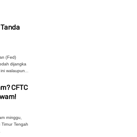
s Tanda
an (Fed)
edah dijangka
ni walaupun...
Jam? CFTC
Awam!
am minggu,
di Timur Tengah
.