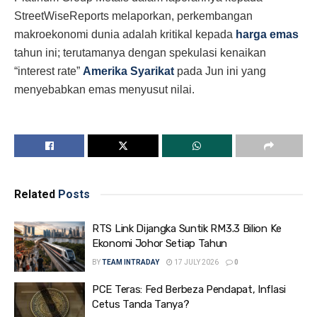
StreetWiseReports melaporkan, perkembangan
makroekonomi dunia adalah kritikal kepada
harga emas
tahun ini; terutamanya dengan spekulasi kenaikan
“interest rate”
Amerika Syarikat
pada Jun ini yang
menyebabkan emas menyusut nilai.
Related
Posts
RTS Link Dijangka Suntik RM3.3 Bilion Ke
Ekonomi Johor Setiap Tahun
BY
TEAM INTRADAY
17 JULY 2026
0
PCE Teras: Fed Berbeza Pendapat, Inflasi
Cetus Tanda Tanya?