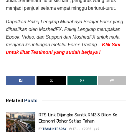
Julai. Sementara itu di sisi lain, pengurus wang terus
menjadi penjual selama empat minggu berturut-turut.
Dapatkan Pakej Lengkap Mudahnya Belajar Forex yang
dihasilkan oleh MoshedFX. Pakej Lengkap merupakan
Ebook, Video, dan Support dari MoshedFX untuk mula
menjana keuntungan melalui Forex Trading –
Klik Sini
untuk lihat Testimoni yang sudah berjaya !
Related
Posts
RTS Link Dijangka Suntik RM3.3 Bilion Ke
Ekonomi Johor Setiap Tahun
BY
TEAM INTRADAY
17 JULY 2026
0