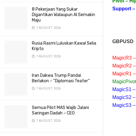
Pivot – Hi
Support –
8 Pekerjaan Yang Sukar
Digantikan Walaupun AI Semakin
Maju
7 AUGUST 2026
GBPUSD
Rusia Rasmi Luluskan Kawal Selia
Kripto
7 AUGUST 2026
MagicR3 –
MagicR2 –
MagicR1 –
Iran Dakwa Trump Pandai
Berlakon – “Diplomasi Teater”
MagicPivot
7 AUGUST 2026
MagicS1 –
MagicS2 –
MagicS3 –
Semua Pilot MAS Wajib Jalani
Saringan Dadah – CEO
7 AUGUST 2026