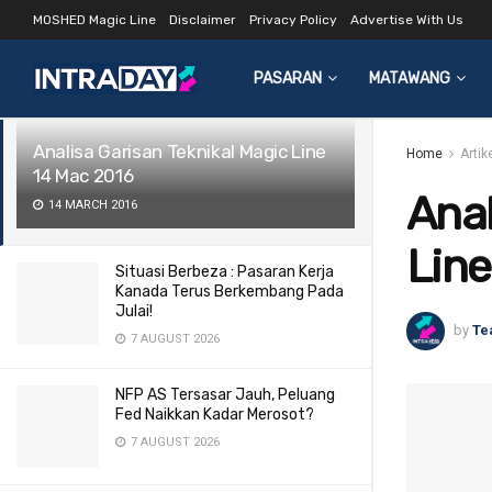
MOSHED Magic Line
Disclaimer
Privacy Policy
Advertise With Us
LATEST
TRENDING
Filter
PASARAN
MATAWANG
Analisa Garisan Teknikal Magic Line
Home
Artik
14 Mac 2016
Anal
14 MARCH 2016
Line
Situasi Berbeza : Pasaran Kerja
Kanada Terus Berkembang Pada
Julai!
by
Te
7 AUGUST 2026
NFP AS Tersasar Jauh, Peluang
Fed Naikkan Kadar Merosot?
7 AUGUST 2026