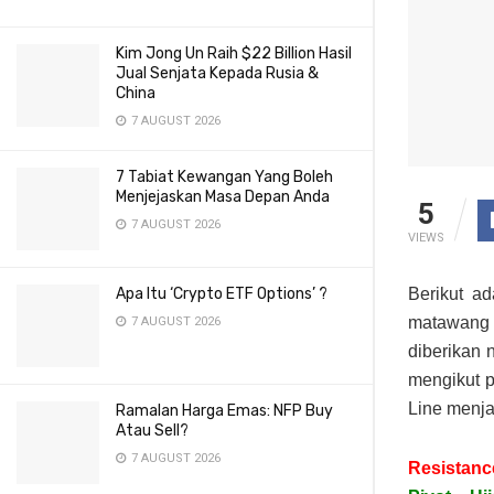
Kim Jong Un Raih $22 Billion Hasil
Jual Senjata Kepada Rusia &
China
7 AUGUST 2026
7 Tabiat Kewangan Yang Boleh
Menjejaskan Masa Depan Anda
5
7 AUGUST 2026
VIEWS
Berikut ad
Apa Itu ‘Crypto ETF Options’ ?
matawang 
7 AUGUST 2026
diberikan 
mengikut p
Line menja
Ramalan Harga Emas: NFP Buy
Atau Sell?
7 AUGUST 2026
Resistanc