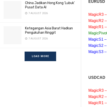
EURUSD
China Jadikan Hong Kong ‘Lubuk’
Pusat Data AI
7 AUGUST 2026
MagicR3 –
MagicR2 –
MagicR1 –
Ketegangan Asia Barat Hadkan
Pengukuhan Ringgit
MagicPivot
7 AUGUST 2026
MagicS1 –
MagicS2 –
MagicS3 –
LOAD MORE
USDCAD
MagicR3 –
MagicR2 –
MagicR1 –