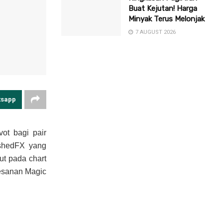
Buat Kejutan! Harga
Minyak Terus Melonjak
7 AUGUST 2026
tsapp
vot bagi pair
oshedFX yang
ut pada chart
kesanan Magic